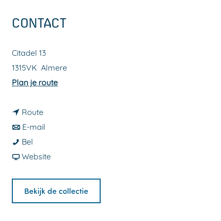
a
CONTACT
g
e
Citadel 13
1315VK
Almere
n
Plan je route
a
n
a
Route
a
n
r
E-mail
N
a
a
N
Bel
o
r
a
v
o
Website
r
N
r
a
r
a
o
N
n
a
Bekijk de collectie
h
r
o
N
h
a
r
o