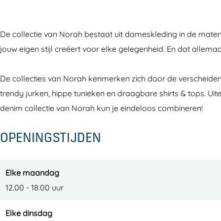
h
a
r
h
a
De collectie van Norah bestaat uit dameskleding in de maten 
h
jouw eigen stijl creëert voor elke gelegenheid. En dat allemaa
De collecties van Norah kenmerken zich door de verscheidenh
trendy jurken, hippe tunieken en draagbare shirts & tops. Uite
denim collectie van Norah kun je eindeloos combineren!
OPENINGSTIJDEN
Elke maandag
12.00 - 18.00 uur
Elke dinsdag