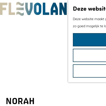
Deze websit
G
Deze website maakt ge
a
zo goed mogelijk te l
n
a
a
r
d
e
h
o
m
e
NORAH
p