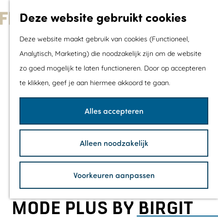
Met kids
Deze website gebruikt cookies
Shoppen
G
Mix & Match jou
Deze website maakt gebruik van cookies (Functioneel,
a
dagje uit
Analytisch, Marketing) die noodzakelijk zijn om de website
n
zo goed mogelijk te laten functioneren. Door op accepteren
a
Agenda
te klikken, geef je aan hiermee akkoord te gaan.
a
De mooiste routes
r
Wandelroutes
Alles accepteren
d
Fietsroutes
e
Wielrenroutes
Alleen noodzakelijk
h
Mountainbikerou
o
Vaarroutes
Voorkeuren aanpassen
m
TOP's
e
Fietspauzepunte
MODE PLUS BY BIRGIT
p