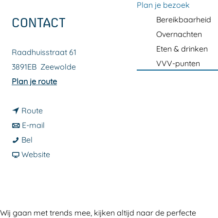
a
Plan je bezoek
g
Bereikbaarheid
CONTACT
e
Overnachten
Eten & drinken
Raadhuisstraat 61
VVV-punten
3891EB
Zeewolde
n
Plan je route
a
n
a
Route
a
n
r
E-mail
M
a
a
M
Bel
o
r
a
v
o
Website
d
M
r
a
d
e
o
M
n
e
P
d
o
M
P
l
e
d
o
l
Wij gaan met trends mee, kijken altijd naar de perfecte