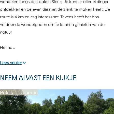
n
t
l
A
n
wandelen langs de Laakse Slenk. Je kunt er allerlei dingen
a
e
t
l
a
ontdekken en beleven die met de slenk te maken heeft. De
n
e
t
route is 4 km en erg interessant. Tevens heeft het bos
a
n
e
voldoende wandelpaden om te kunnen genieten van de
a
n
natuur.
a
Het na…
Lees verder
NEEM ALVAST EEN KIJKJE
Bekijk alle media