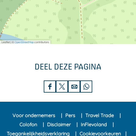
Leaflet
|
©
OpenStreetMap
contributors
DEEL DEZE PAGINA
D
D
D
D
e
e
e
e
e
e
e
e
Voor ondernemers
Pers
Travel Trade
l
l
l
l
Colofon
Disclaimer
InFlevoland
d
d
d
d
Toegankelijkheidsverklaring
Cookievoorkeuren