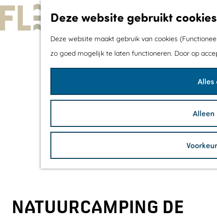
Deze website gebruikt cookies
G
Deze website maakt gebruik van cookies (Functioneel,
a
zo goed mogelijk te laten functioneren. Door op acce
n
Alles
a
a
r
Alleen
d
e
Voorkeu
h
o
m
e
NATUURCAMPING DE
p