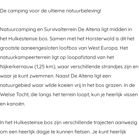
u
t
a
N
u
r
u
t
a
r
De camping voor de ultieme natuurbeleving!
c
u
u
t
c
a
r
u
u
a
Natuurcamping en Survivalterrein De Altena ligt midden in
m
c
r
u
m
het Hulkesteinse bos. Samen met het Horsterwold is dit het
p
a
c
r
p
grootste aaneengesloten loofbos van West Europa. Het
i
m
a
c
i
natuurkampeerterrein ligt op loopafstand van het
n
p
m
a
n
Nijkerkernauw (1,25 km), waar verschillende strandjes zijn en
g
i
p
m
g
waar je kunt zwemmen. Naast De Altena ligt een
D
n
i
p
D
natuurgebied waar wilde koeien vrij in het bos grazen. In de
e
g
n
i
e
Wielse Tocht, die langs het terrein loopt, kun je heerlijk vissen
A
D
g
n
A
en kanoën.
l
e
D
g
l
t
A
e
D
t
In het Hulkesteinse bos zijn verschillende trajecten aanwezig
e
l
A
e
e
om een heerlijk dagje te kunnen fietsen. Je kunt heerlijk