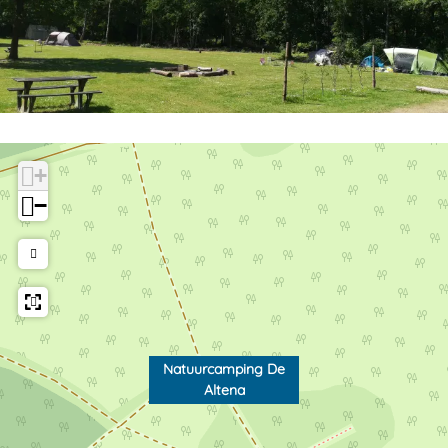
+
−
Natuurcamping De
Altena