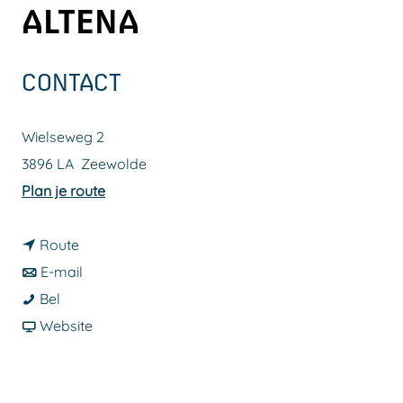
ALTENA
a
g
e
CONTACT
Wielseweg 2
3896 LA
Zeewolde
n
Plan je route
a
n
a
Route
a
n
r
E-mail
N
a
a
N
Bel
a
r
a
v
a
Website
t
N
r
a
t
u
a
N
n
u