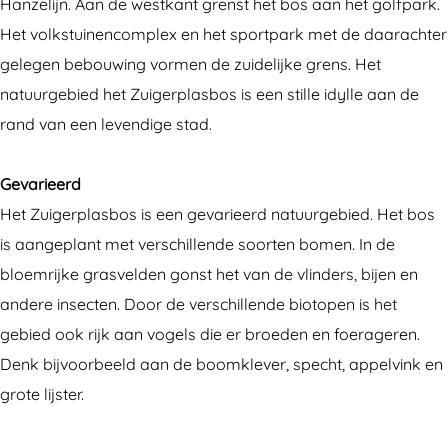
r
i
Hanzelijn. Aan de westkant grenst het bos aan het golfpark.
k
j
Het volkstuinencomplex en het sportpark met de daarachter
i
k
gelegen bebouwing vormen de zuidelijke grens. Het
j
p
natuurgebied het Zuigerplasbos is een stille idylle aan de
k
a
rand van een levendige stad.
p
n
a
e
Gevarieerd
n
e
Het Zuigerplasbos is een gevarieerd natuurgebied. Het bos
e
l
is aangeplant met verschillende soorten bomen. In de
e
1
bloemrijke grasvelden gonst het van de vlinders, bijen en
l
.
andere insecten. Door de verschillende biotopen is het
1
Z
gebied ook rijk aan vogels die er broeden en foerageren.
.
u
Denk bijvoorbeeld aan de boomklever, specht, appelvink en
Z
i
grote lijster.
u
g