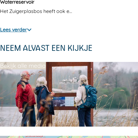
i
e
Waterreservoir
g
r
Het Zuigerplasbos heeft ook e…
e
p
r
l
Lees verder
p
a
NEEM ALVAST EEN KIJKJE
l
s
a
b
Bekijk alle media
s
o
b
s
o
s