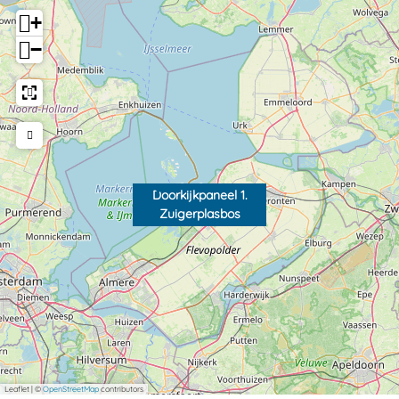
+
−
Doorkijkpaneel 1.
Zuigerplasbos
Leaflet
|
©
OpenStreetMap
contributors