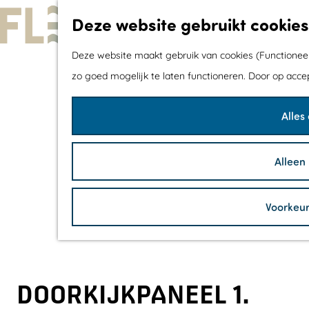
Deze website gebruikt cookies
G
Deze website maakt gebruik van cookies (Functioneel,
a
zo goed mogelijk te laten functioneren. Door op acce
n
Alles
a
a
r
Alleen
d
e
Voorkeu
h
o
m
e
DOORKIJKPANEEL 1.
p