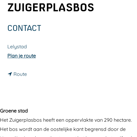
ZUIGERPLASBOS
a
g
e
CONTACT
Lelystad
n
Plan je route
a
n
a
Route
a
r
a
D
r
o
D
o
Groene stad
o
r
Het Zuigerplasbos heeft een oppervlakte van 290 hectare.
o
k
Het bos wordt aan de oostelijke kant begrensd door de