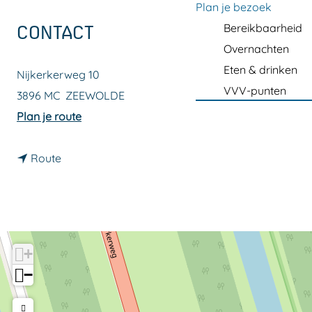
a
Plan je bezoek
g
Bereikbaarheid
CONTACT
e
Overnachten
Eten & drinken
Nijkerkerweg 10
VVV-punten
3896 MC
ZEEWOLDE
n
Plan je route
a
n
a
Route
a
r
a
A
r
v
A
i
+
v
a
−
i
X
a
p