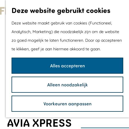
Met kids
Deze website gebruikt cookies
Shoppen
G
Mix & Match jou
Deze website maakt gebruik van cookies (Functioneel,
a
dagje uit
Analytisch, Marketing) die noodzakelijk zijn om de website
n
zo goed mogelijk te laten functioneren. Door op accepteren
a
Agenda
te klikken, geef je aan hiermee akkoord te gaan.
a
De mooiste routes
r
Wandelroutes
Alles accepteren
d
Fietsroutes
e
Wielrenroutes
Alleen noodzakelijk
h
Mountainbikerou
o
Vaarroutes
Voorkeuren aanpassen
m
TOP's
e
Fietspauzepunte
AVIA XPRESS
p