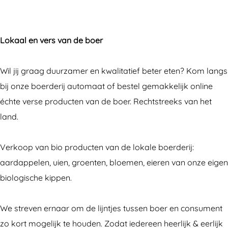
n
d
e
o
B
d
s
e
r
e
o
e
t
r
d
r
e
r
Lokaal en vers van de boer
a
i
e
d
r
i
g
j
r
e
d
j
Wil jij graag duurzamer en kwalitatief beter eten? Kom langs
r
a
i
r
e
a
bij onze boerderij automaat of bestel gemakkelijk online
a
u
j
i
r
u
échte verse producten van de boer. Rechtstreeks van het
m
t
a
j
i
t
land.
B
o
u
a
j
o
o
m
t
u
a
m
Verkoop van bio producten van de lokale boerderij:
e
a
o
t
u
a
aardappelen, uien, groenten, bloemen, eieren van onze eigen
r
a
m
o
t
a
biologische kippen.
d
t
a
m
o
t
e
'
a
a
m
'
We streven ernaar om de lijntjes tussen boer en consument
r
D
t
a
a
D
zo kort mogelijk te houden. Zodat iedereen heerlijk & eerlijk