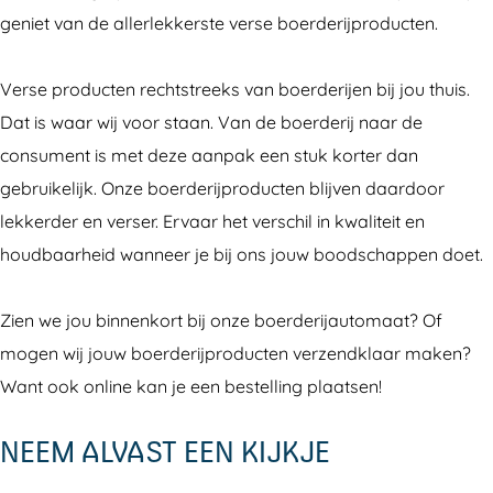
i
e
'
t
a
e
geniet van de allerlekkerste verse boerderijproducten.
j
T
D
'
t
T
a
a
e
D
'
a
Verse producten rechtstreeks van boerderijen bij jou thuis.
u
r
T
e
D
r
Dat is waar wij voor staan. Van de boerderij naar de
t
p
a
T
e
p
consument is met deze aanpak een stuk korter dan
o
a
r
a
T
a
gebruikelijk. Onze boerderijproducten blijven daardoor
m
n
p
r
a
n
lekkerder en verser. Ervaar het verschil in kwaliteit en
a
'
a
p
r
'
houdbaarheid wanneer je bij ons jouw boodschappen doet.
a
n
a
p
t
'
n
a
Zien we jou binnenkort bij onze boerderijautomaat? Of
'
'
n
mogen wij jouw boerderijproducten verzendklaar maken?
D
'
Want ook online kan je een bestelling plaatsen!
e
T
NEEM ALVAST EEN KIJKJE
a