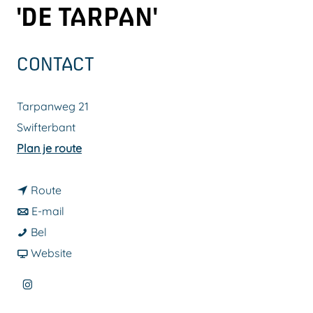
'DE TARPAN'
a
g
e
CONTACT
Tarpanweg 21
Swifterbant
n
Plan je route
a
n
a
Route
a
n
r
E-mail
B
a
a
B
Bel
o
r
a
v
o
Website
e
B
r
a
e
I
r
o
B
n
r