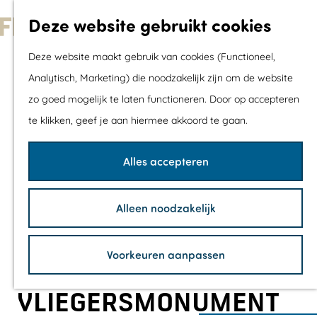
Met kids
Deze website gebruikt cookies
Shoppen
G
Mix & Match jou
Deze website maakt gebruik van cookies (Functioneel,
a
dagje uit
Analytisch, Marketing) die noodzakelijk zijn om de website
n
zo goed mogelijk te laten functioneren. Door op accepteren
a
Agenda
te klikken, geef je aan hiermee akkoord te gaan.
a
De mooiste routes
r
Wandelroutes
Alles accepteren
d
Fietsroutes
e
Wielrenroutes
Alleen noodzakelijk
h
Mountainbikerou
o
Vaarroutes
Voorkeuren aanpassen
m
TOP's
e
Fietspauzepunte
VLIEGERSMONUMENT
p