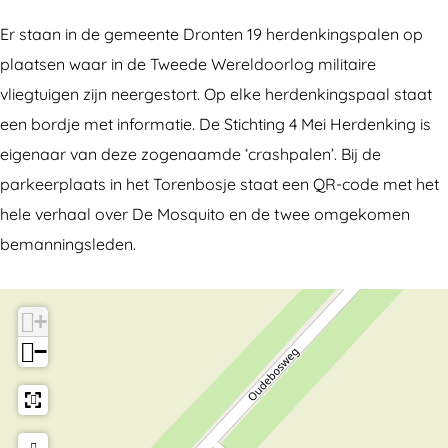
r
l
V
i
Er staan in de gemeente Dronten 19 herdenkingspalen op
l
e
plaatsen waar in de Tweede Wereldoorlog militaire
i
g
vliegtuigen zijn neergestort. Op elke herdenkingspaal staat
e
e
een bordje met informatie. De Stichting 4 Mei Herdenking is
g
r
eigenaar van deze zogenaamde ‘crashpalen’. Bij de
e
s
parkeerplaats in het Torenbosje staat een QR-code met het
r
m
hele verhaal over De Mosquito en de twee omgekomen
s
o
bemanningsleden.
m
n
o
u
+
n
m
−
u
e
m
n
e
t