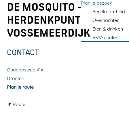
a
Plan je bezoek
DE MOSQUITO -
g
Bereikbaarheid
HERDENKPUNT
e
Overnachten
Eten & drinken
VOSSEMEERDIJK
VVV-punten
CONTACT
Oudebosweg 41A
Dronten
n
Plan je route
a
n
a
Route
a
r
a
V