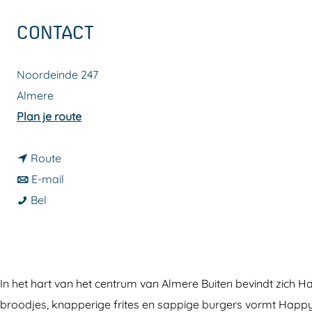
a
CONTACT
g
e
Noordeinde 247
Almere
n
Plan je route
a
n
a
Route
a
n
r
E-mail
H
a
a
H
Bel
a
r
a
a
p
H
r
p
p
a
H
p
y
p
a
y
In het hart van het centrum van Almere Buiten bevindt zich 
F
p
p
F
broodjes, knapperige frites en sappige burgers vormt Happ