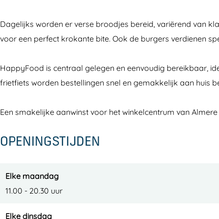
o
y
p
o
o
F
y
o
Dagelijks worden er verse broodjes bereid, variërend van k
d
o
F
d
voor een perfect krokante bite. Ook de burgers verdienen speci
A
o
o
A
l
d
o
l
HappyFood is centraal gelegen en eenvoudig bereikbaar, ideaa
m
A
d
m
frietfiets worden bestellingen snel en gemakkelijk aan huis 
e
l
A
e
r
m
l
r
Een smakelijke aanwinst voor het winkelcentrum van Almere 
e
e
m
e
OPENINGSTIJDEN
B
r
e
B
u
e
r
u
i
B
e
i
Elke maandag
t
u
B
t
11.00 - 20.30 uur
e
i
u
e
n
t
i
n
Elke dinsdag