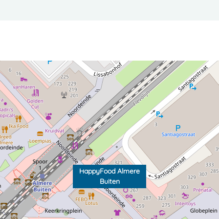
HappyFood Almere
Buiten