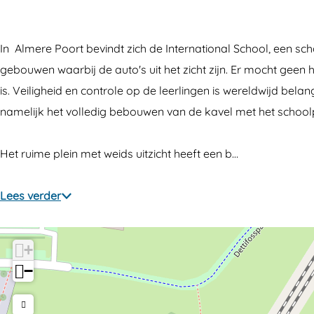
a
r
e
t
a
t
n
r
e
t
In Almere Poort bevindt zich de International School, een sch
i
a
n
r
i
gebouwen waarbij de auto's uit het zicht zijn. Er mocht geen
o
t
a
n
o
is. Veiligheid en controle op de leerlingen is wereldwijd be
n
i
t
a
n
namelijk het volledig bebouwen van de kavel met het school
a
o
i
t
a
l
n
o
i
l
Het ruime plein met weids uitzicht heeft een b…
S
a
n
o
S
c
l
a
n
c
Lees verder
h
S
l
a
h
o
c
S
l
o
o
h
c
S
o
+
l
o
h
c
l
−
o
o
h
l
o
o