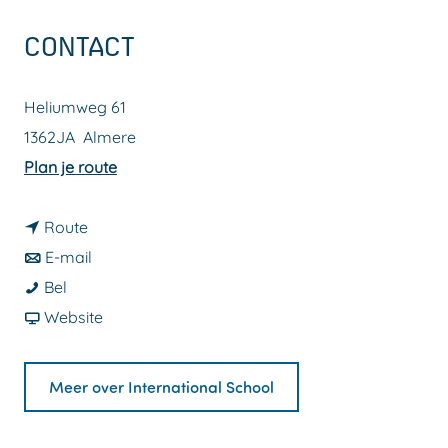
a
CONTACT
g
e
Heliumweg 61
1362JA
Almere
n
Plan je route
a
n
a
Route
a
n
r
E-mail
I
a
a
I
Bel
n
r
a
v
n
Website
t
I
r
a
t
e
n
I
n
e
Meer over International School
r
t
n
I
r
n
e
t
n
n