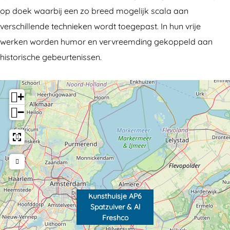
p
t
op doek waarbij een zo breed mogelijk scala aan
a
z
verschillende technieken wordt toegepast. In hun vrije
t
u
werken worden humor en vervreemding gekoppeld aan
z
i
historische gebeurtenissen.
u
v
i
e
+
v
r
−
e
&
r
A
&
l
A
F
l
r
F
e
Kunsthuisje AP6
Spatzuiver & Al
r
s
Freshco
e
h