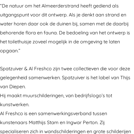
K
n
“De natuur om het Almeerderstrand heeft gediend als
u
s
uitgangspunt voor dit ontwerp. Als je denkt aan strand en
n
t
water horen daar ook de duinen bij, samen met de daarbij
s
h
behorende flora en fauna. De bedoeling van het ontwerp is
t
u
het toilethuisje zoveel mogelijk in de omgeving te laten
h
i
opgaan.”
u
s
i
j
Spatzuiver & Al Freshco zijn twee collectieven die voor deze
s
e
gelegenheid samenwerken. Spatzuiver is het label van Thijs
j
A
van Diepen.
e
P
Hij maakt muurschilderingen, van bedrijfslogo’s tot
A
6
kunstwerken.
P
S
Al Freshco is een samenwerkingsverband tussen
6
p
kunstenaars Matthijs Stam en Ingwar Perton. Zij
S
a
specialiseren zich in wandschilderingen en grote schilderijen