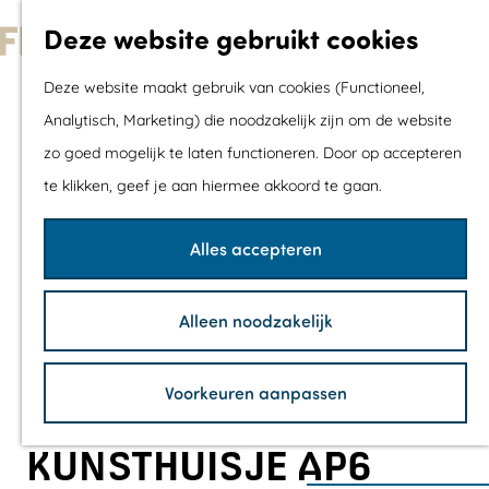
Met kids
Deze website gebruikt cookies
Shoppen
G
Mix & Match jou
Deze website maakt gebruik van cookies (Functioneel,
a
dagje uit
Analytisch, Marketing) die noodzakelijk zijn om de website
n
zo goed mogelijk te laten functioneren. Door op accepteren
a
Agenda
te klikken, geef je aan hiermee akkoord te gaan.
a
De mooiste routes
r
Wandelroutes
Alles accepteren
d
Fietsroutes
e
Wielrenroutes
Alleen noodzakelijk
h
Mountainbikerou
o
Vaarroutes
Voorkeuren aanpassen
m
TOP's
e
Fietspauzepunte
KUNSTHUISJE AP6
p