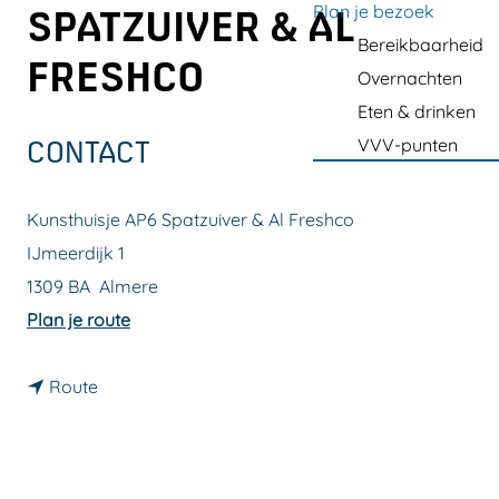
a
Plan je bezoek
SPATZUIVER & AL
g
Bereikbaarheid
FRESHCO
e
Overnachten
Eten & drinken
VVV-punten
CONTACT
Kunsthuisje AP6 Spatzuiver & Al Freshco
IJmeerdijk 1
1309 BA
Almere
n
Plan je route
a
n
a
Route
a
r
a
K
r
u