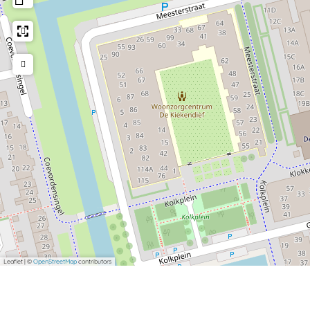
Leaflet
|
©
OpenStreetMap
contributors