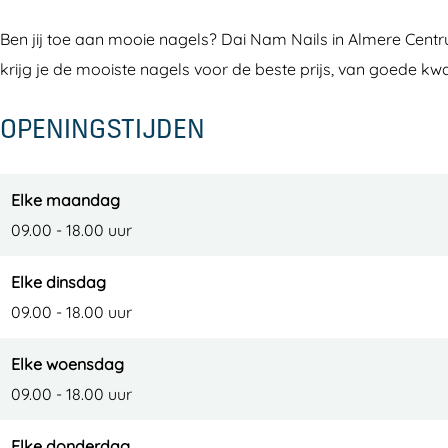
a
a
N
N
Ben jij toe aan mooie nagels? Dai Nam Nails in Almere Centr
i
m
a
a
krijg je de mooiste nagels voor de beste prijs, van goede kwa
l
N
m
i
s
a
N
l
OPENINGSTIJDEN
i
a
s
l
i
s
l
Elke maandag
s
09.00 - 18.00 uur
Elke dinsdag
09.00 - 18.00 uur
Elke woensdag
09.00 - 18.00 uur
Elke donderdag