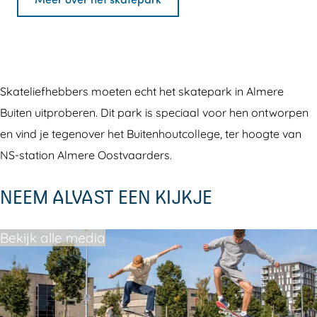
c
k
k
t
e
a
a
e
b
t
t
p
o
e
e
a
o
p
p
r
Skateliefhebbers moeten echt het skatepark in Almere
k
a
a
k
Buiten uitproberen. Dit park is speciaal voor hen ontworpen
S
r
r
A
en vind je tegenover het Buitenhoutcollege, ter hoogte van
k
k
k
l
NS-station Almere Oostvaarders.
a
A
A
m
t
NEEM ALVAST EEN KIJKJE
l
l
e
e
m
m
r
p
e
e
e
Bekijk alle media
a
r
r
B
r
e
e
u
k
B
B
i