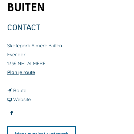
BUITEN
a
g
e
CONTACT
Skatepark Almere Buiten
Evenaar
1336 NH
ALMERE
n
Plan je route
a
n
a
Route
a
v
r
Website
a
a
S
F
r
n
k
a
S
S
a
Meer over het skatepark