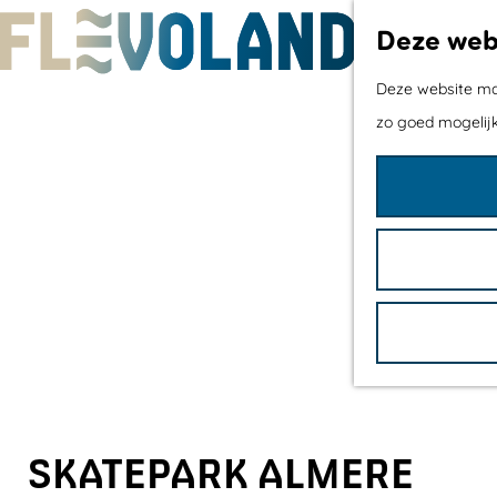
Deze webs
G
Deze website maa
a
zo goed mogelijk
n
a
a
r
d
e
h
o
m
e
SKATEPARK ALMERE
p