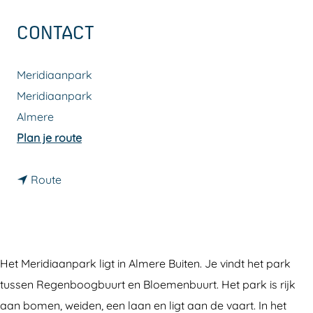
a
CONTACT
g
e
Meridiaanpark
Meridiaanpark
Almere
n
Plan je route
a
n
a
Route
a
r
a
M
r
e
M
r
Het Meridiaanpark ligt in Almere Buiten. Je vindt het park
e
i
tussen Regenboogbuurt en Bloemenbuurt. Het park is rijk
r
d
aan bomen, weiden, een laan en ligt aan de vaart. In het