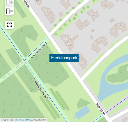
+
−
Meridiaanpark
Leaflet
|
©
OpenStreetMap
contributors