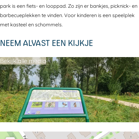
i
i
park is een fiets- en looppad. Zo zijn er bankjes, picknick- en
d
a
barbecueplekken te vinden. Voor kinderen is een speelplek
i
a
met kasteel en schommels.
a
n
NEEM ALVAST EEN KIJKJE
a
p
n
a
Bekijk alle media
p
r
a
k
r
k