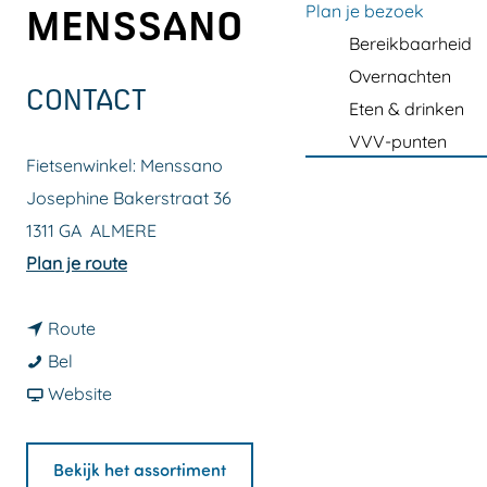
a
Plan je bezoek
MENSSANO
g
Bereikbaarheid
e
Overnachten
CONTACT
Eten & drinken
VVV-punten
Fietsenwinkel: Menssano
Josephine Bakerstraat 36
1311 GA
ALMERE
n
Plan je route
a
n
a
Route
F
a
r
Bel
i
a
v
F
Website
e
r
a
i
t
F
n
e
Bekijk het assortiment