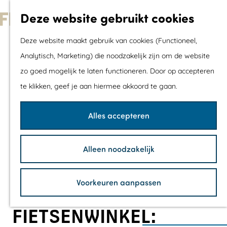
Met kids
Deze website gebruikt cookies
Shoppen
G
Mix & Match jou
Deze website maakt gebruik van cookies (Functioneel,
a
dagje uit
Analytisch, Marketing) die noodzakelijk zijn om de website
n
zo goed mogelijk te laten functioneren. Door op accepteren
a
Agenda
te klikken, geef je aan hiermee akkoord te gaan.
a
De mooiste routes
r
Wandelroutes
Alles accepteren
d
Fietsroutes
e
Wielrenroutes
Alleen noodzakelijk
h
Mountainbikerou
o
Vaarroutes
Voorkeuren aanpassen
m
TOP's
e
Fietspauzepunte
FIETSENWINKEL:
p