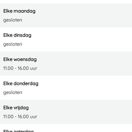
a
n
e
s
n
s
n
a
Elke maandag
o
s
s
n
gesloten
a
s
o
Elke dinsdag
n
a
gesloten
o
n
o
Elke woensdag
11.00 - 16.00 uur
Elke donderdag
gesloten
Elke vrijdag
11.00 - 16.00 uur
Elke zaterdag