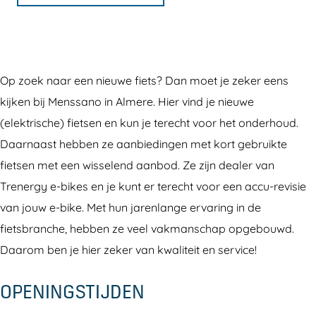
s
i
F
t
e
e
i
s
n
t
e
e
w
s
t
n
Op zoek naar een nieuwe fiets? Dan moet je zeker eens
i
e
s
w
kijken bij Menssano in Almere. Hier vind je nieuwe
n
n
e
i
(elektrische) fietsen en kun je terecht voor het onderhoud.
k
w
n
n
Daarnaast hebben ze aanbiedingen met kort gebruikte
e
i
w
k
fietsen met een wisselend aanbod. Ze zijn dealer van
l
n
i
e
Trenergy e-bikes en je kunt er terecht voor een accu-revisie
:
k
n
l
van jouw e-bike. Met hun jarenlange ervaring in de
M
e
k
:
fietsbranche, hebben ze veel vakmanschap opgebouwd.
e
l
e
M
Daarom ben je hier zeker van kwaliteit en service!
n
:
l
e
s
M
:
n
OPENINGSTIJDEN
s
e
M
s