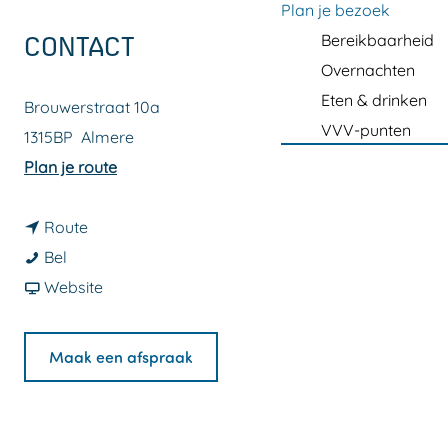
a
Plan je bezoek
g
Bereikbaarheid
CONTACT
e
Overnachten
Eten & drinken
Brouwerstraat 10a
VVV-punten
1315BP
Almere
n
Plan je route
a
n
a
Route
C
a
r
Bel
i
a
v
C
Website
t
r
a
i
y
C
n
t
Maak een afspraak
H
i
C
y
a
t
i
H
i
y
t
a