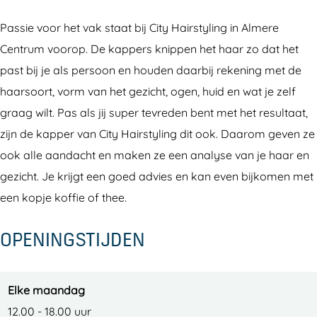
r
H
y
i
Passie voor het vak staat bij City Hairstyling in Almere
s
a
H
r
Centrum voorop. De kappers knippen het haar zo dat het
t
i
a
s
past bij je als persoon en houden daarbij rekening met de
y
r
i
t
haarsoort, vorm van het gezicht, ogen, huid en wat je zelf
l
s
r
y
graag wilt. Pas als jij super tevreden bent met het resultaat,
i
t
s
l
zijn de kapper van City Hairstyling dit ook. Daarom geven ze
n
y
t
i
ook alle aandacht en maken ze een analyse van je haar en
g
l
y
n
gezicht. Je krijgt een goed advies en kan even bijkomen met
i
l
g
een kopje koffie of thee.
n
i
g
n
OPENINGSTIJDEN
g
Elke maandag
12.00 - 18.00 uur