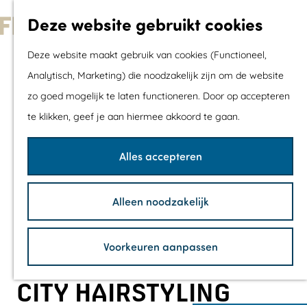
Met kids
Deze website gebruikt cookies
Shoppen
G
Mix & Match jou
Deze website maakt gebruik van cookies (Functioneel,
a
dagje uit
Analytisch, Marketing) die noodzakelijk zijn om de website
n
zo goed mogelijk te laten functioneren. Door op accepteren
a
Agenda
te klikken, geef je aan hiermee akkoord te gaan.
a
De mooiste routes
r
Wandelroutes
Alles accepteren
d
Fietsroutes
e
Wielrenroutes
Alleen noodzakelijk
h
Mountainbikerou
o
Vaarroutes
Voorkeuren aanpassen
m
TOP's
e
Fietspauzepunte
CITY HAIRSTYLING
p