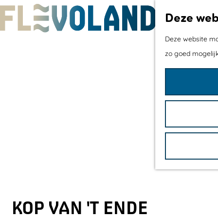
Deze webs
G
Deze website maa
a
zo goed mogelijk
n
a
a
r
d
e
h
o
m
e
KOP VAN 'T ENDE
p