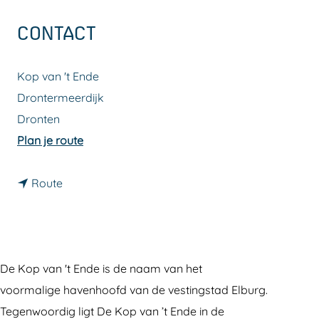
a
CONTACT
g
e
Kop van 't Ende
Drontermeerdijk
Dronten
n
Plan je route
a
n
a
Route
a
r
a
K
r
o
K
p
De Kop van 't Ende is de naam van het
o
v
voormalige havenhoofd van de vestingstad Elburg.
p
a
Tegenwoordig ligt De Kop van ’t Ende in de