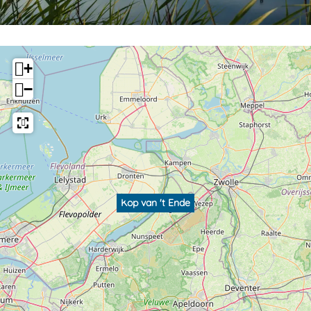
+
−
Kop van 't Ende