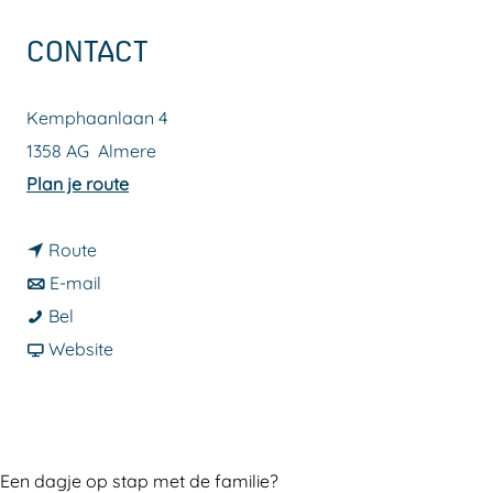
a
CONTACT
g
e
Kemphaanlaan 4
1358 AG
Almere
n
Plan je route
a
n
a
Route
a
n
r
E-mail
C
a
a
C
Bel
i
r
a
v
i
Website
j
C
r
a
j
f
i
C
n
f
e
j
i
C
e
r
f
j
i
r
Een dagje op stap met de familie?