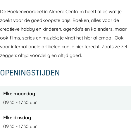
o
e
k
v
De Boekenvoordeel in Almere Centrum heeft alles wat je
o
n
e
o
zoekt voor de goedkoopste prijs. Boeken, alles voor de
r
v
n
o
creatieve hobby en kinderen, agenda's en kalenders, maar
d
o
v
r
ook films, series en muziek; je vindt het hier allemaal. Ook
e
o
o
d
voor internationele artikelen kun je hier terecht. Zoals ze zelf
e
r
o
e
zeggen: altijd voordelig en altijd goed.
l
d
r
e
e
d
l
OPENINGSTIJDEN
e
e
l
e
l
Elke maandag
09.30 - 17.30 uur
Elke dinsdag
09.30 - 17.30 uur