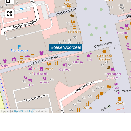
Boekenvoordeel
Leaflet
|
©
OpenStreetMap
contributors