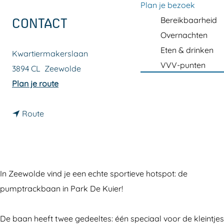
a
Plan je bezoek
g
Bereikbaarheid
CONTACT
e
Overnachten
Eten & drinken
Kwartiermakerslaan
VVV-punten
3894 CL
Zeewolde
n
Plan je route
a
n
a
Route
a
r
a
P
r
u
P
m
In Zeewolde vind je een echte sportieve hotspot: de
u
p
pumptrackbaan in Park De Kuier!
m
t
p
r
De baan heeft twee gedeeltes: één speciaal voor de kleintjes