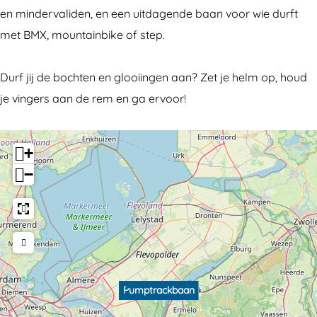
t
a
en mindervaliden, en een uitdagende baan voor wie durft
r
c
met BMX, mountainbike of step.
a
k
c
b
Durf jij de bochten en glooiingen aan? Zet je helm op, houd
k
a
je vingers aan de rem en ga ervoor!
b
a
a
n
+
a
−
n
Pumptrackbaan