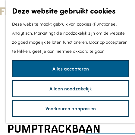
Met kids
Deze website gebruikt cookies
Shoppen
G
Mix & Match jou
Deze website maakt gebruik van cookies (Functioneel,
a
dagje uit
Analytisch, Marketing) die noodzakelijk zijn om de website
n
zo goed mogelijk te laten functioneren. Door op accepteren
a
Agenda
te klikken, geef je aan hiermee akkoord te gaan.
a
De mooiste routes
r
Wandelroutes
Alles accepteren
d
Fietsroutes
e
Wielrenroutes
Alleen noodzakelijk
h
Mountainbikerou
o
Vaarroutes
Voorkeuren aanpassen
m
TOP's
e
Fietspauzepunte
PUMPTRACKBAAN
p