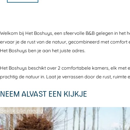
e
B
h
B
t
b
o
e
h
B
o
s
t
e
o
o
h
B
t
s
Welkom bij Het Boshuys, een sfeervolle B&B gelegen in het 
k
u
o
B
h
ervaar je de rust van de natuur, gecombineerd met comfort en 
B
y
s
o
u
Het Boshuys ben je aan het juiste adres.
&
s
h
s
y
B
u
h
s
Het Boshuys beschikt over 2 comfortabele kamers, elk met ee
h
y
u
prachtig de natuur in. Laat je verrassen door de rust, ruimte
e
s
y
t
NEEM ALVAST EEN KIJKJE
s
B
o
Bekijk alle media
s
h