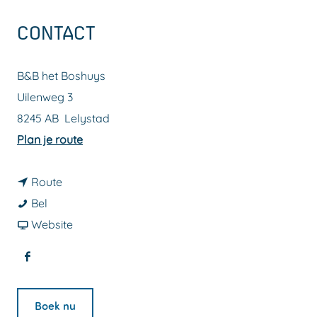
a
CONTACT
g
e
B&B het Boshuys
Uilenweg 3
8245 AB
Lelystad
n
Plan je route
a
n
a
Route
B
a
r
Bel
&
a
v
B
Website
B
r
a
&
F
h
B
n
B
a
e
&
B
h
Boek nu
c
t
B
&
e