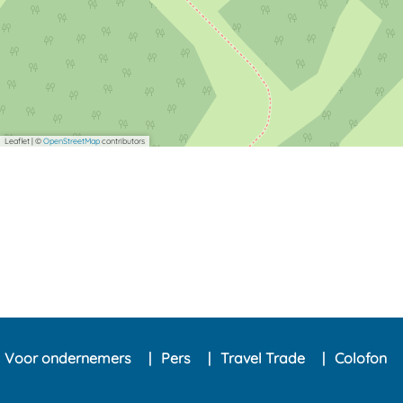
Leaflet
|
©
OpenStreetMap
contributors
Voor ondernemers
Pers
Travel Trade
Colofon