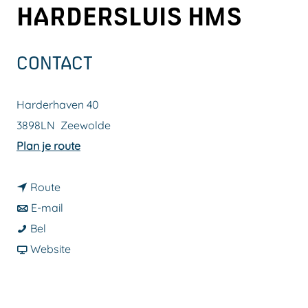
HARDERSLUIS HMS
a
g
e
CONTACT
Harderhaven 40
3898LN
Zeewolde
n
Plan je route
a
n
a
Route
a
n
r
E-mail
J
a
a
J
Bel
a
r
a
v
a
Website
c
J
r
a
c
h
a
J
n
h