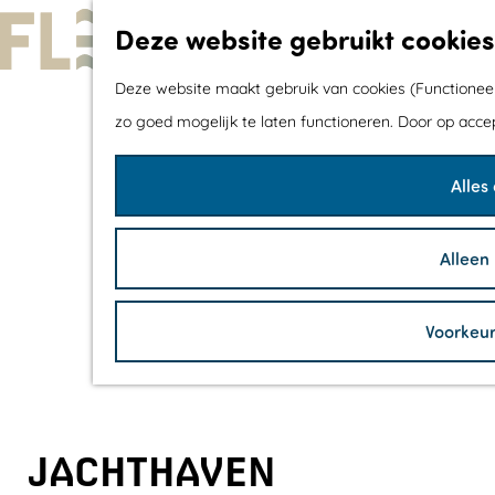
Deze website gebruikt cookies
G
Deze website maakt gebruik van cookies (Functioneel,
a
zo goed mogelijk te laten functioneren. Door op acce
n
Alles
a
a
r
Alleen
d
e
Voorkeu
h
o
m
e
JACHTHAVEN
p