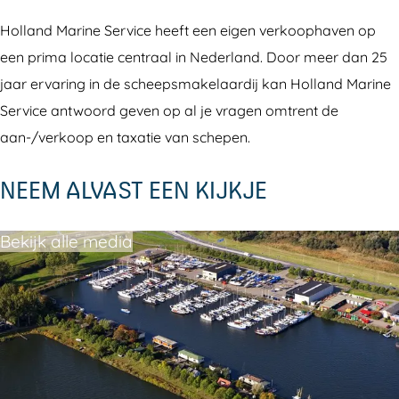
t
c
a
J
t
h
h
c
a
h
Holland Marine Service heeft een eigen verkoophaven op
a
t
h
c
a
een prima locatie centraal in Nederland. Door meer dan 25
v
h
t
h
v
jaar ervaring in de scheepsmakelaardij kan Holland Marine
e
a
h
t
e
Service antwoord geven op al je vragen omtrent de
n
v
a
h
n
aan-/verkoop en taxatie van schepen.
H
e
v
a
H
NEEM ALVAST EEN KIJKJE
a
n
e
v
a
r
H
n
e
r
Bekijk alle media
d
a
H
n
d
e
r
a
H
e
r
d
r
a
r
s
e
d
r
s
l
r
e
d
l
u
s
r
e
u