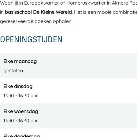
Woon jij in Europakwartier of Homeruskwartier in Almere Poo
b
u
in
basisschool De Kleine Wereld
. Het is een mooie combinati
P
n
gereserveerde boeken ophalen
u
t
n
E
OPENINGSTIJDEN
t
u
E
r
u
o
Elke maandag
r
p
gesloten
o
a
Elke dinsdag
p
k
13.30 - 16.30 uur
a
w
k
a
Elke woensdag
w
r
13.30 - 16.30 uur
a
t
r
i
Elke donderdag