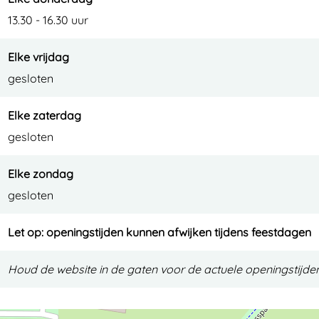
t
e
13.30 - 16.30 uur
i
r
Elke vrijdag
e
gesloten
r
Elke zaterdag
gesloten
Elke zondag
gesloten
Let op: openingstijden kunnen afwijken tijdens feestdagen
Houd de website in de gaten voor de actuele openingstijden