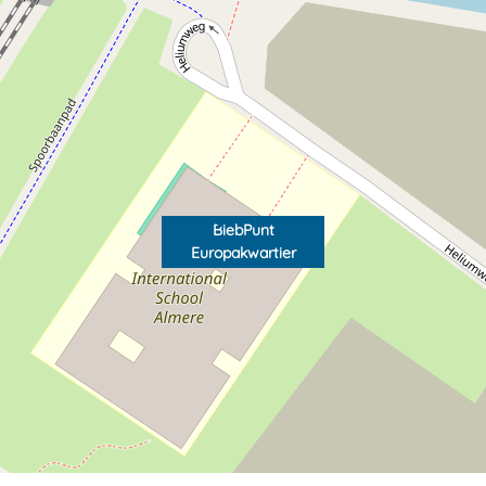
BiebPunt
Europakwartier