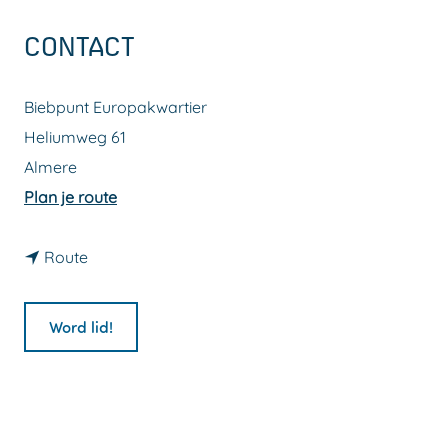
a
CONTACT
g
e
Biebpunt Europakwartier
Heliumweg 61
Almere
n
Plan je route
a
n
a
Route
a
r
a
B
Word lid!
r
i
B
e
i
b
e
P