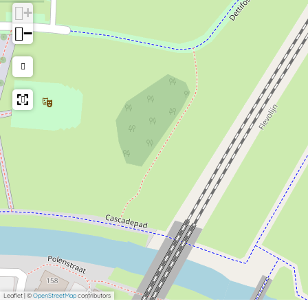
+
−
Leaflet
|
©
OpenStreetMap
contributors