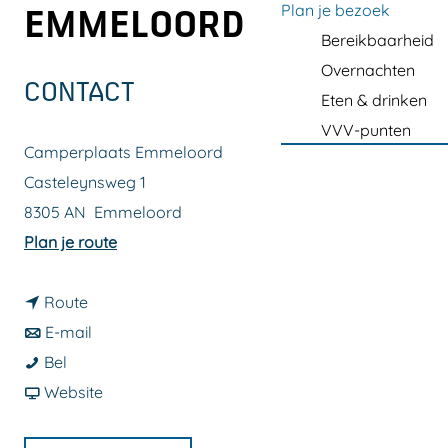
a
Plan je bezoek
EMMELOORD
g
Bereikbaarheid
e
Overnachten
CONTACT
Eten & drinken
VVV-punten
Camperplaats Emmeloord
Casteleynsweg 1
8305 AN
Emmeloord
n
Plan je route
a
n
a
Route
a
n
r
E-mail
C
a
a
C
Bel
a
r
a
v
a
Website
m
C
r
a
m