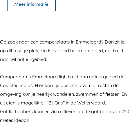
p
a
C
n
p
Meer informatie
e
m
a
C
e
r
p
m
a
r
p
e
p
m
p
l
r
e
p
l
Op zoek naar een camperplaats in Emmeloord? Dan zit je
a
p
r
e
a
op dit rustige plekje in Flevoland helemaal goed, en direct
a
l
p
r
a
aan het natuurgebied.
t
a
l
p
t
s
a
a
l
s
Camperplaats Emmeloord ligt direct aan natuurgebied de
E
t
a
a
E
Casteleynsplas. Hier kom je dus echt even tot rust. In de
m
s
t
a
m
omgeving kun je heerlijk wandelen, zwemmen of fietsen. En
m
E
s
t
m
uit eten is mogelijk bij "Bij Ons" in de Wellerwaard.
e
m
E
s
e
Golfliefhebbers kunnen zich uitleven op de golfbaan van 250
l
m
m
E
l
meter. Ideaal!
o
e
m
m
o