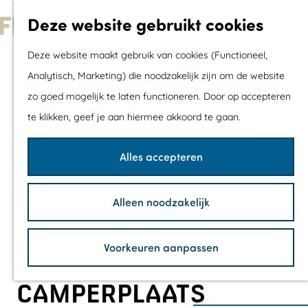
Met kids
Deze website gebruikt cookies
Shoppen
G
Mix & Match jou
Deze website maakt gebruik van cookies (Functioneel,
a
dagje uit
Analytisch, Marketing) die noodzakelijk zijn om de website
n
zo goed mogelijk te laten functioneren. Door op accepteren
a
Agenda
te klikken, geef je aan hiermee akkoord te gaan.
a
De mooiste routes
r
Wandelroutes
Alles accepteren
d
Fietsroutes
e
Wielrenroutes
Alleen noodzakelijk
h
Mountainbikerou
o
Vaarroutes
Voorkeuren aanpassen
m
TOP's
e
Fietspauzepunte
CAMPERPLAATS
p