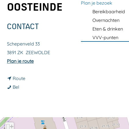
a
Plan je bezoek
OOSTEINDE
g
Bereikbaarheid
e
Overnachten
CONTACT
Eten & drinken
VVV-punten
Schepenveld 33
3891 ZK
ZEEWOLDE
n
Plan je route
a
n
a
Route
T
a
r
Bel
u
a
T
i
r
u
n
T
i
c
u
n
+