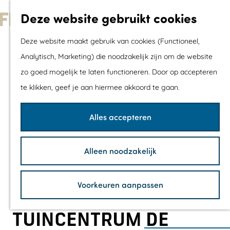
Met kids
Deze website gebruikt cookies
Shoppen
G
Mix & Match jou
Deze website maakt gebruik van cookies (Functioneel,
a
dagje uit
Analytisch, Marketing) die noodzakelijk zijn om de website
n
zo goed mogelijk te laten functioneren. Door op accepteren
a
Agenda
te klikken, geef je aan hiermee akkoord te gaan.
a
De mooiste routes
r
Wandelroutes
Alles accepteren
d
Fietsroutes
e
Wielrenroutes
Alleen noodzakelijk
h
Mountainbikerou
o
Vaarroutes
Voorkeuren aanpassen
m
TOP's
e
Fietspauzepunte
TUINCENTRUM DE
p