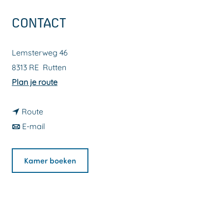
a
CONTACT
g
e
Lemsterweg 46
8313 RE
Rutten
n
Plan je route
a
n
a
Route
a
n
r
E-mail
a
a
B
r
a
&
Kamer boeken
B
r
B
&
B
b
B
&
i
b
B
j