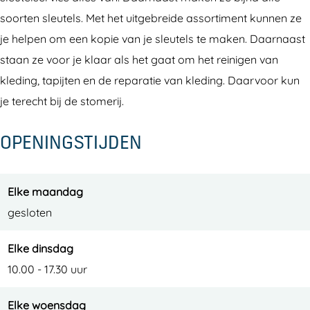
t
e
l
s
t
soorten sleutels. Met het uitgebreide assortiment kunnen ze
e
u
e
l
e
je helpen om een kopie van je sleutels te maken. Daarnaast
l
t
u
e
l
staan ze voor je klaar als het gaat om het reinigen van
s
e
t
u
s
kleding, tapijten en de reparatie van kleding. Daarvoor kun
e
l
e
t
e
je terecht bij de stomerij.
r
s
l
e
r
v
e
s
l
v
OPENINGSTIJDEN
i
r
e
s
i
c
v
r
e
c
e
i
v
r
e
Elke maandag
c
i
v
gesloten
e
c
i
Elke dinsdag
e
c
10.00 - 17.30 uur
e
Elke woensdag