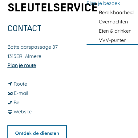
a
Plan je bezoek
SLEUTELSERVICE
g
Bereikbaarheid
e
Overnachten
CONTACT
Eten & drinken
VVV-punten
Bottelaarspassage 87
1315ER
Almere
n
Plan je route
a
n
a
Route
a
n
r
E-mail
M
a
a
M
Bel
a
r
a
v
a
Website
r
M
r
a
r
t
a
M
n
t
Ontdek de diensten