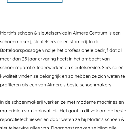
i
r
a
M
i
n
t
r
a
n
'
i
t
r
'
s
n
i
t
s
Martin's schoen & sleutelservice in Almere Centrum is een
s
'
n
i
s
schoenmakerij, sleutelservice en stomerij. In de
c
s
'
n
c
Bottelaarspassage vind je het professionele bedrijf dat al
h
s
s
'
h
meer dan 25 jaar ervaring heeft in het ambacht van
o
c
s
s
o
schoenreparatie. lederwerken en sleutelservice. Service en
e
h
c
s
e
kwaliteit vinden ze belangrijk en zo hebben ze zich weten te
n
o
h
c
n
profileren als een van Almere's beste schoenmakers.
&
e
o
h
&
s
n
e
o
s
In de schoenmakerij werken ze met moderne machines en
l
&
n
e
l
materialen van topkwaliteit. Het gaat in dit vak om de beste
e
s
&
n
e
reparatietechnieken en daar weten ze bij Martin's schoen &
u
l
s
&
u
sleutelservice alles van. Daarnaast maken ze bijna alle