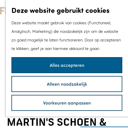
Met kids
Deze website gebruikt cookies
Shoppen
G
Mix & Match jou
Deze website maakt gebruik van cookies (Functioneel,
a
dagje uit
Analytisch, Marketing) die noodzakelijk zijn om de website
n
zo goed mogelijk te laten functioneren. Door op accepteren
a
Agenda
te klikken, geef je aan hiermee akkoord te gaan.
a
De mooiste routes
r
Wandelroutes
Alles accepteren
d
Fietsroutes
e
Wielrenroutes
Alleen noodzakelijk
h
Mountainbikerou
o
Vaarroutes
Voorkeuren aanpassen
m
TOP's
e
Fietspauzepunte
MARTIN'S SCHOEN &
p