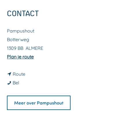
a
CONTACT
g
e
Pampushout
Botterweg
1309 BB
ALMERE
n
Plan je route
a
n
a
Route
P
a
r
Bel
a
a
P
m
r
a
Meer over Pampushout
p
P
m
u
a
p
s
m
u