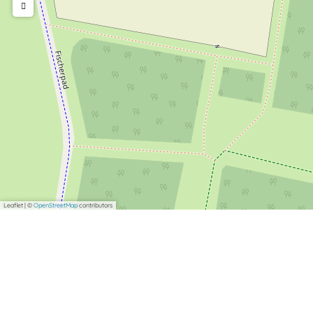
Leaflet
|
©
OpenStreetMap
contributors