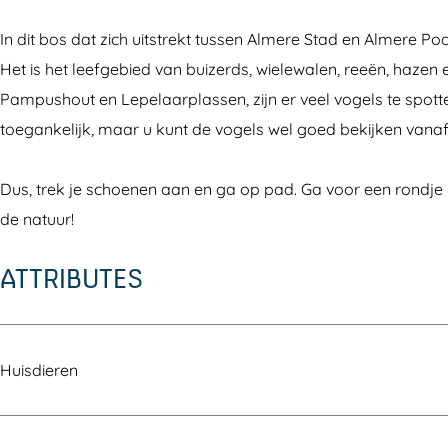
h
p
s
In dit bos dat zich uitstrekt tussen Almere Stad en Almere Poo
o
u
h
Het is het leefgebied van buizerds, wielewalen, reeën, hazen 
u
s
o
Pampushout en Lepelaarplassen, zijn er veel vogels te spotten
t
h
u
toegankelijk, maar u kunt de vogels wel goed bekijken vanaf
o
t
u
Dus, trek je schoenen aan en ga op pad. Ga voor een rondje h
t
de natuur!
ATTRIBUTES
Huisdieren