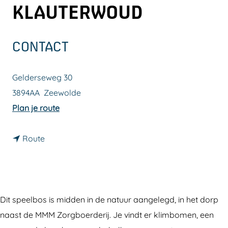
KLAUTERWOUD
a
g
e
CONTACT
Gelderseweg 30
3894AA
Zeewolde
n
Plan je route
a
n
a
Route
a
r
a
N
r
a
N
t
Dit speelbos is midden in de natuur aangelegd, in het dorp
a
u
naast de MMM Zorgboerderij. Je vindt er klimbomen, een