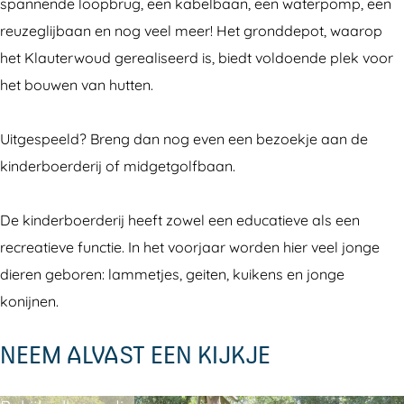
t
u
spannende loopbrug, een kabelbaan, een waterpomp, een
u
r
reuzeglijbaan en nog veel meer! Het gronddepot, waarop
u
s
het Klauterwoud gerealiseerd is, biedt voldoende plek voor
r
p
het bouwen van hutten.
s
e
p
e
Uitgespeeld? Breng dan nog even een bezoekje aan de
e
l
kinderboerderij of midgetgolfbaan.
e
t
l
u
De kinderboerderij heeft zowel een educatieve als een
t
i
recreatieve functie. In het voorjaar worden hier veel jonge
u
n
dieren geboren: lammetjes, geiten, kuikens en jonge
i
K
konijnen.
n
l
NEEM ALVAST EEN KIJKJE
K
a
l
u