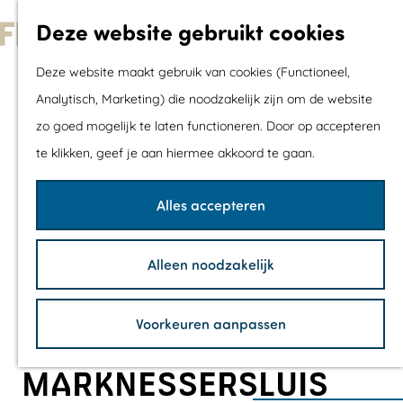
Met kids
Deze website gebruikt cookies
Shoppen
G
Mix & Match jou
Deze website maakt gebruik van cookies (Functioneel,
a
dagje uit
Analytisch, Marketing) die noodzakelijk zijn om de website
n
zo goed mogelijk te laten functioneren. Door op accepteren
a
Agenda
te klikken, geef je aan hiermee akkoord te gaan.
a
De mooiste routes
r
Wandelroutes
Alles accepteren
d
Fietsroutes
e
Wielrenroutes
Alleen noodzakelijk
h
Mountainbikerou
o
Vaarroutes
Voorkeuren aanpassen
m
TOP's
e
Fietspauzepunte
MARKNESSERSLUIS
p