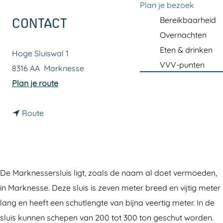
a
Plan je bezoek
g
Bereikbaarheid
CONTACT
e
Overnachten
Eten & drinken
Hoge Sluiswal 1
VVV-punten
8316 AA
Marknesse
n
Plan je route
a
n
a
Route
a
r
a
M
r
a
M
r
De Marknessersluis ligt, zoals de naam al doet vermoeden,
a
k
in Marknesse. Deze sluis is zeven meter breed en vijtig meter
r
n
lang en heeft een schutlengte van bijna veertig meter. In de
k
e
sluis kunnen schepen van 200 tot 300 ton geschut worden.