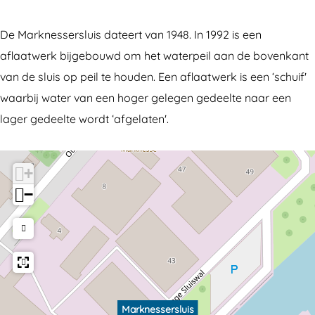
n
s
e
s
De Marknessersluis dateert van 1948. In 1992 is een
s
e
aflaatwerk bijgebouwd om het waterpeil aan de bovenkant
s
r
van de sluis op peil te houden. Een aflaatwerk is een ‘schuif'
e
s
waarbij water van een hoger gelegen gedeelte naar een
r
l
lager gedeelte wordt ‘afgelaten'.
s
u
l
i
+
u
s
−
i
s
Marknessersluis