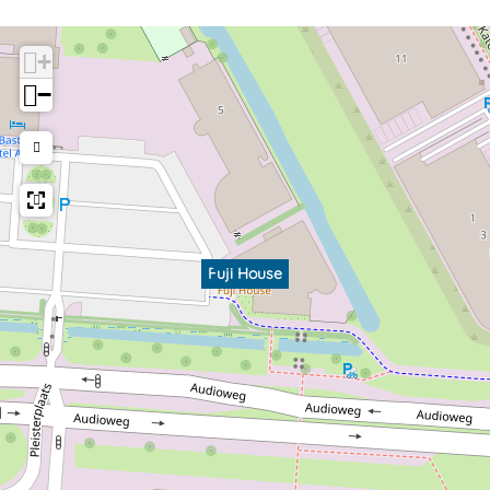
+
−
Fuji House