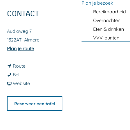
a
Plan je bezoek
g
Bereikbaarheid
CONTACT
e
Overnachten
Eten & drinken
Audioweg 7
VVV-punten
1322AT
Almere
n
Plan je route
a
n
a
Route
F
a
r
Bel
u
a
v
F
Website
j
r
a
u
i
F
n
j
Reserveer een tafel
H
u
F
i
o
j
u
H
u
i
j
o