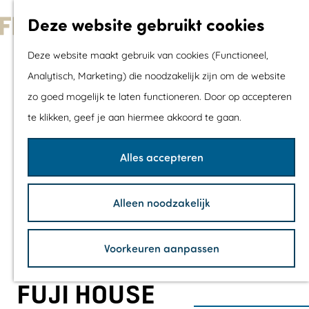
Met kids
Deze website gebruikt cookies
Shoppen
G
Mix & Match jou
Deze website maakt gebruik van cookies (Functioneel,
a
dagje uit
Analytisch, Marketing) die noodzakelijk zijn om de website
n
zo goed mogelijk te laten functioneren. Door op accepteren
a
Agenda
te klikken, geef je aan hiermee akkoord te gaan.
a
De mooiste routes
r
Wandelroutes
Alles accepteren
d
Fietsroutes
e
Wielrenroutes
Alleen noodzakelijk
h
Mountainbikerou
o
Vaarroutes
Voorkeuren aanpassen
m
TOP's
e
Fietspauzepunte
FUJI HOUSE
p