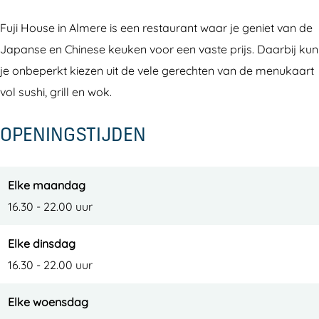
s
H
i
u
Fuji House in Almere is een restaurant waar je geniet van de
e
o
H
s
Japanse en Chinese keuken voor een vaste prijs. Daarbij kun
u
o
e
je onbeperkt kiezen uit de vele gerechten van de menukaart
s
u
vol sushi, grill en wok.
e
s
e
OPENINGSTIJDEN
Elke maandag
16.30 - 22.00 uur
Elke dinsdag
16.30 - 22.00 uur
Elke woensdag