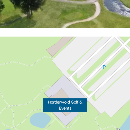
Harderwold Golf &
Events