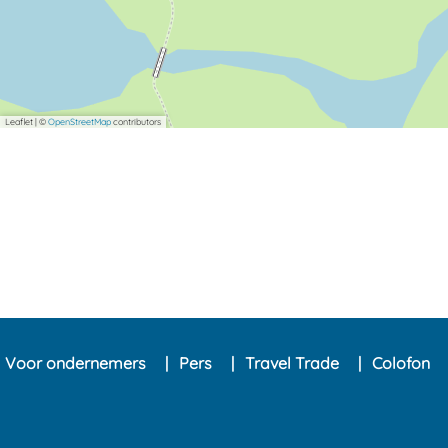
Leaflet
|
©
OpenStreetMap
contributors
Voor ondernemers
Pers
Travel Trade
Colofon