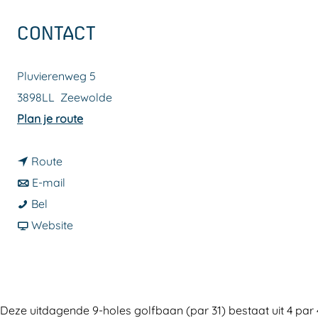
a
CONTACT
g
e
Pluvierenweg 5
3898LL
Zeewolde
n
Plan je route
a
n
a
Route
a
n
r
E-mail
H
a
a
H
Bel
a
r
a
v
a
Website
r
H
r
a
r
d
a
H
n
d
e
r
a
H
e
r
d
r
a
r
Deze uitdagende 9-holes golfbaan (par 31) bestaat uit 4 par 