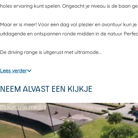
w
e
d
r
w
holes ervaring kunt spelen. Ongeacht je niveau is de baan g
o
r
e
d
o
l
w
r
e
l
Maar er is meer! Voor een dag vol plezier en avontuur kun je
d
o
w
r
d
uitdagende en ontspannen ronde midden in de natuur. Perfect 
G
l
o
w
G
o
d
l
o
o
De driving range is uitgerust met ultramode…
l
G
d
l
l
f
o
G
d
f
Lees verder
&
l
o
G
&
NEEM ALVAST EEN KIJKJE
E
f
l
o
E
v
&
f
l
v
Bekijk alle media
e
E
&
f
e
n
v
E
&
n
t
e
v
E
t
s
n
e
v
s