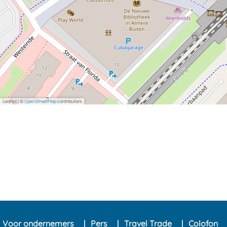
Leaflet
|
©
OpenStreetMap
contributors
Voor ondernemers
Pers
Travel Trade
Colofon