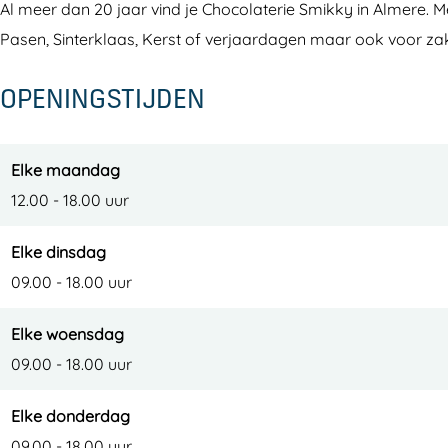
Al meer dan 20 jaar vind je Chocolaterie Smikky in Almere. Me
o
o
a
Pasen, Sinterklaas, Kerst of verjaardagen maar ook voor zak
l
l
t
a
a
e
OPENINGSTIJDEN
t
t
r
e
e
i
r
r
e
Elke maandag
i
i
S
12.00 - 18.00 uur
e
e
m
Elke dinsdag
S
S
i
09.00 - 18.00 uur
m
m
k
i
i
k
Elke woensdag
k
k
y
09.00 - 18.00 uur
k
k
y
y
Elke donderdag
09.00 - 18.00 uur