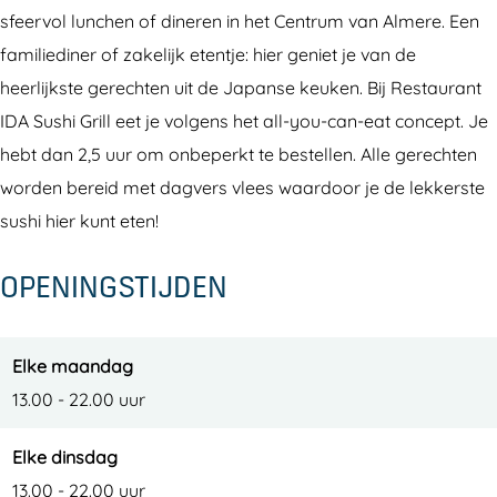
h
u
S
A
h
sfeervol lunchen of dineren in het Centrum van Almere. Een
i
s
u
S
i
familiediner of zakelijk etentje: hier geniet je van de
h
s
u
heerlijkste gerechten uit de Japanse keuken. Bij Restaurant
i
h
s
IDA Sushi Grill eet je volgens het all-you-can-eat concept. Je
i
h
hebt dan 2,5 uur om onbeperkt te bestellen. Alle gerechten
i
worden bereid met dagvers vlees waardoor je de lekkerste
sushi hier kunt eten!
OPENINGSTIJDEN
Elke maandag
13.00 - 22.00 uur
Elke dinsdag
13.00 - 22.00 uur