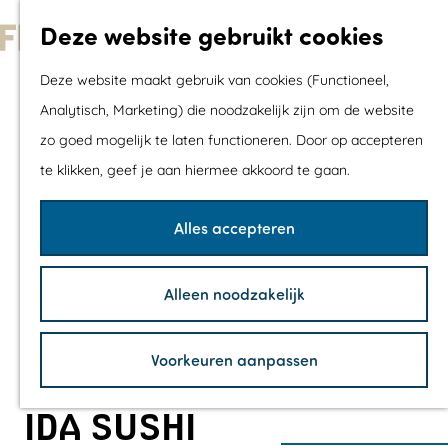
Met kids
Deze website gebruikt cookies
Shoppen
G
Mix & Match jou
Deze website maakt gebruik van cookies (Functioneel,
a
dagje uit
Analytisch, Marketing) die noodzakelijk zijn om de website
n
zo goed mogelijk te laten functioneren. Door op accepteren
a
Agenda
te klikken, geef je aan hiermee akkoord te gaan.
a
De mooiste routes
r
Wandelroutes
Alles accepteren
d
Fietsroutes
e
Wielrenroutes
Alleen noodzakelijk
h
Mountainbikerou
o
Vaarroutes
Voorkeuren aanpassen
m
TOP's
e
Fietspauzepunte
IDA SUSHI
p