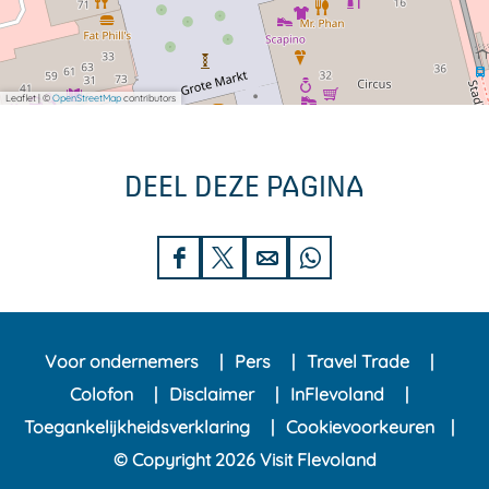
Leaflet
|
©
OpenStreetMap
contributors
DEEL DEZE PAGINA
D
D
D
D
e
e
e
e
e
e
e
e
Voor ondernemers
Pers
Travel Trade
l
l
l
l
Colofon
Disclaimer
InFlevoland
d
d
d
d
Toegankelijkheidsverklaring
Cookievoorkeuren
e
e
e
e
© Copyright 2026 Visit Flevoland
z
z
z
z