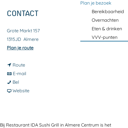
a
Plan je bezoek
g
Bereikbaarheid
CONTACT
e
Overnachten
Eten & drinken
Grote Markt 157
VVV-punten
1315JD
Almere
n
Plan je route
a
n
a
Route
a
n
r
E-mail
I
a
a
I
Bel
D
r
a
v
D
Website
A
I
r
a
A
S
D
I
n
S
u
A
D
I
u
s
S
A
D
s
Bij Restaurant IDA Sushi Grill in Almere Centrum is het