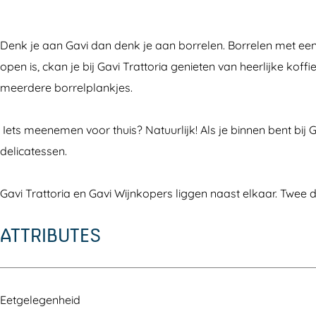
c
s
r
i
v
a
r
e
t
a
T
i
v
a
Denk je aan Gavi dan denk je aan borrelen. Borrelen met een go
b
a
t
r
T
i
t
open is, ckan je bij Gavi Trattoria genieten van heerlijke koffi
o
g
t
a
r
T
t
meerdere borrelplankjes.
o
r
o
t
a
r
o
k
a
r
t
t
a
r
Iets meenemen voor thuis? Natuurlijk! Als je binnen bent bij 
G
m
i
o
t
t
i
delicatessen.
a
G
a
r
o
t
a
v
a
i
r
o
Gavi Trattoria en Gavi Wijnkopers liggen naast elkaar. Twee 
i
v
a
i
r
T
i
a
i
ATTRIBUTES
r
T
a
a
r
t
a
Eetgelegenheid
t
t