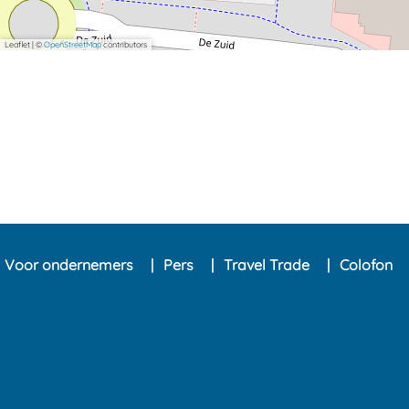
Leaflet
|
©
OpenStreetMap
contributors
Voor ondernemers
Pers
Travel Trade
Colofon