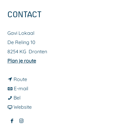
a
CONTACT
g
e
Gavi Lokaal
De Reling 10
8254 KG
Dronten
n
Plan je route
a
n
a
Route
a
n
r
E-mail
G
a
a
G
Bel
a
r
a
v
a
Website
v
G
r
a
v
F
I
i
a
G
n
i
a
n
T
v
a
G
T