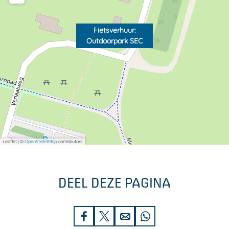
Fietsverhuur:
Outdoorpark SEC
Leaflet
|
©
OpenStreetMap
contributors
DEEL DEZE PAGINA
D
D
D
D