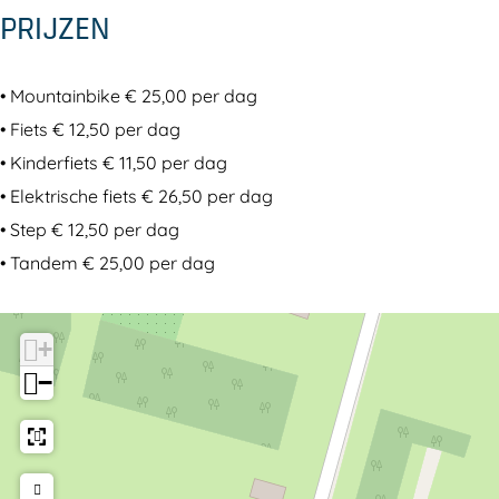
o
d
t
u
o
PRIJZEN
r
o
d
t
r
p
o
o
d
p
• Mountainbike € 25,00 per dag
a
r
o
o
a
• Fiets € 12,50 per dag
r
p
r
o
r
• Kinderfiets € 11,50 per dag
k
a
p
r
k
• Elektrische fiets € 26,50 per dag
S
r
a
p
S
• Step € 12,50 per dag
E
k
r
a
E
• Tandem € 25,00 per dag
C
S
k
r
C
E
S
k
C
E
S
+
C
E
−
C