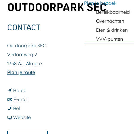
a
Plan je bezoek
OUTDOORPARK SEC
g
Bereikbaarheid
e
Overnachten
CONTACT
Eten & drinken
VVV-punten
Outdoorpark SEC
Verlaatweg 2
1358 AJ
Almere
n
Plan je route
a
n
a
Route
a
n
r
E-mail
F
a
a
F
Bel
i
r
a
v
i
Website
e
F
r
a
e