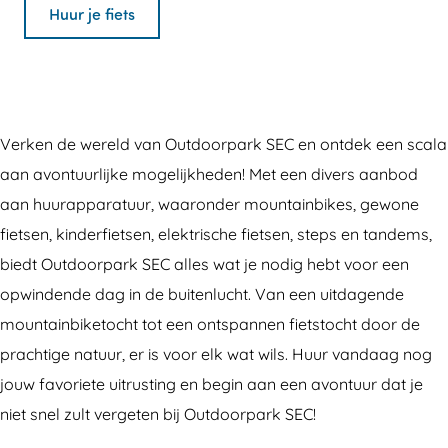
t
i
F
n
t
Huur je fiets
s
e
i
F
s
v
t
e
i
v
e
s
t
e
e
r
v
s
t
r
Verken de wereld van Outdoorpark SEC en ontdek een scala
h
e
v
s
h
aan avontuurlijke mogelijkheden! Met een divers aanbod
u
r
e
v
u
aan huurapparatuur, waaronder mountainbikes, gewone
u
h
r
e
u
fietsen, kinderfietsen, elektrische fietsen, steps en tandems,
r
u
h
r
r
biedt Outdoorpark SEC alles wat je nodig hebt voor een
:
u
u
h
:
opwindende dag in de buitenlucht. Van een uitdagende
O
r
u
u
O
mountainbiketocht tot een ontspannen fietstocht door de
u
:
r
u
u
prachtige natuur, er is voor elk wat wils. Huur vandaag nog
t
O
:
r
t
jouw favoriete uitrusting en begin aan een avontuur dat je
d
u
O
:
d
niet snel zult vergeten bij Outdoorpark SEC!
o
t
u
O
o