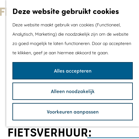
Met kids
Deze website gebruikt cookies
Shoppen
G
Mix & Match jou
Deze website maakt gebruik van cookies (Functioneel,
a
dagje uit
Analytisch, Marketing) die noodzakelijk zijn om de website
n
zo goed mogelijk te laten functioneren. Door op accepteren
a
Agenda
te klikken, geef je aan hiermee akkoord te gaan.
a
De mooiste routes
r
Wandelroutes
Alles accepteren
d
Fietsroutes
e
Wielrenroutes
Alleen noodzakelijk
h
Mountainbikerou
o
Vaarroutes
Voorkeuren aanpassen
m
TOP's
e
Fietspauzepunte
FIETSVERHUUR:
p