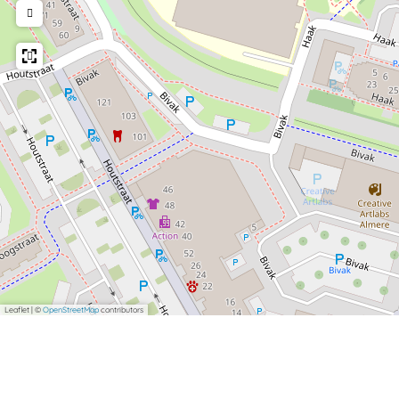
Leaflet
|
©
OpenStreetMap
contributors