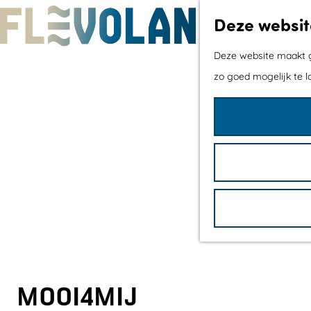
Deze websit
G
Deze website maakt ge
a
zo goed mogelijk te l
n
a
a
r
d
e
h
o
m
e
MOOI4MIJ
p