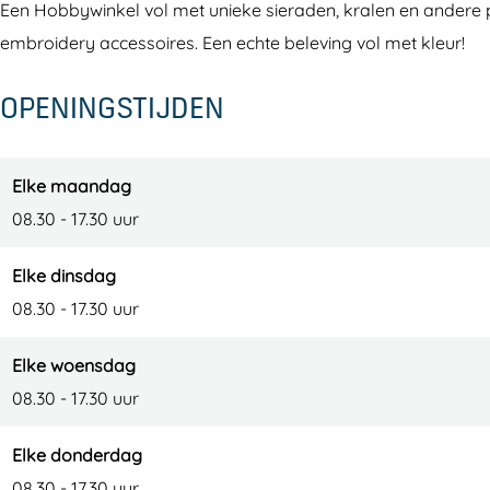
Een Hobbywinkel vol met unieke sieraden, kralen en andere p
4
4
i
embroidery accessoires. Een echte beleving vol met kleur!
M
M
j
i
i
OPENINGSTIJDEN
j
j
Elke maandag
08.30 - 17.30 uur
Elke dinsdag
08.30 - 17.30 uur
Elke woensdag
08.30 - 17.30 uur
Elke donderdag
08.30 - 17.30 uur