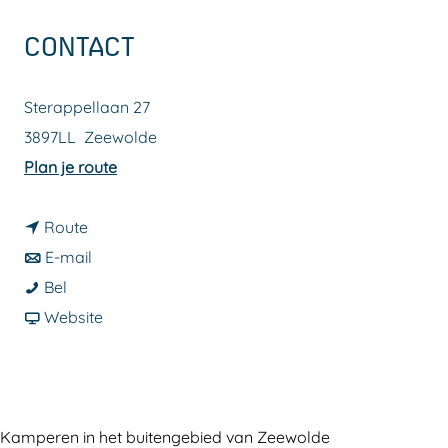
a
CONTACT
g
e
Sterappellaan 27
3897LL
Zeewolde
n
Plan je route
a
n
a
Route
a
n
r
E-mail
C
a
a
C
Bel
a
r
a
v
a
Website
m
C
r
a
m
p
a
C
n
p
i
m
a
C
i
n
p
m
a
n
Kamperen in het buitengebied van Zeewolde