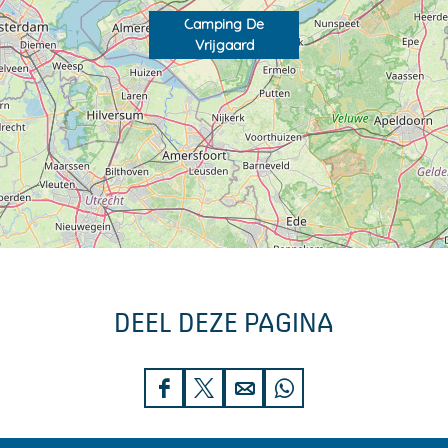
Camping De
Vrijgaard
DEEL DEZE PAGINA
D
D
D
D
e
e
e
e