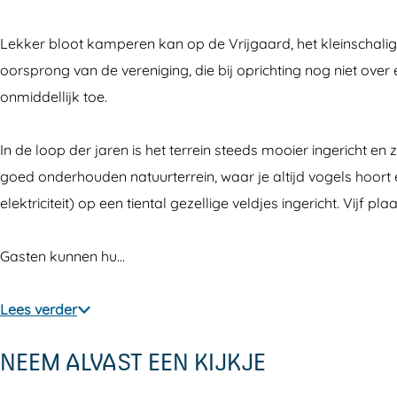
g
i
p
m
g
D
n
i
p
D
Lekker bloot kamperen kan op de Vrijgaard, het kleinschalige
e
g
n
i
e
oorsprong van de vereniging, die bij oprichting nog niet ove
V
D
g
n
V
onmiddellijk toe.
r
e
D
g
r
i
V
e
D
i
In de loop der jaren is het terrein steeds mooier ingericht 
j
r
V
e
j
goed onderhouden natuurterrein, waar je altijd vogels hoort
g
i
r
V
g
elektriciteit) op een tiental gezellige veldjes ingericht. Vijf 
a
j
i
r
a
a
g
j
i
a
Gasten kunnen hu…
r
a
g
j
r
d
a
a
g
d
Lees verder
r
a
a
NEEM ALVAST EEN KIJKJE
d
r
a
d
r