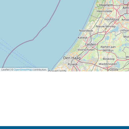
Leaflet
|
©
OpenStreetMap
contributors