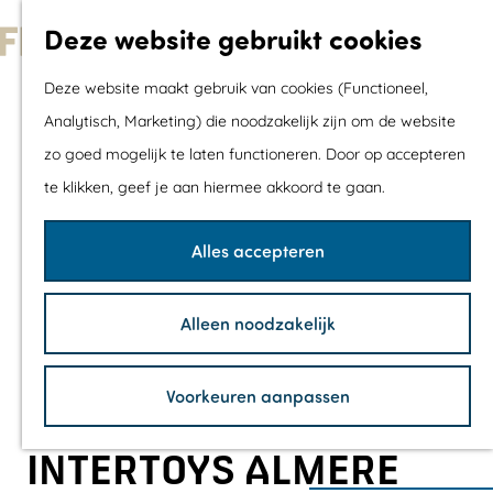
Met kids
Deze website gebruikt cookies
Shoppen
G
Mix & Match jou
Deze website maakt gebruik van cookies (Functioneel,
a
dagje uit
Analytisch, Marketing) die noodzakelijk zijn om de website
n
zo goed mogelijk te laten functioneren. Door op accepteren
a
Agenda
te klikken, geef je aan hiermee akkoord te gaan.
a
De mooiste routes
r
Wandelroutes
Alles accepteren
d
Fietsroutes
e
Wielrenroutes
Alleen noodzakelijk
h
Mountainbikerou
o
Vaarroutes
Voorkeuren aanpassen
m
TOP's
e
Fietspauzepunte
INTERTOYS ALMERE
p