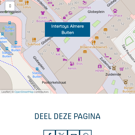
Intertoys Almere
Buiten
Leaflet
|
©
OpenStreetMap
contributors
DEEL DEZE PAGINA