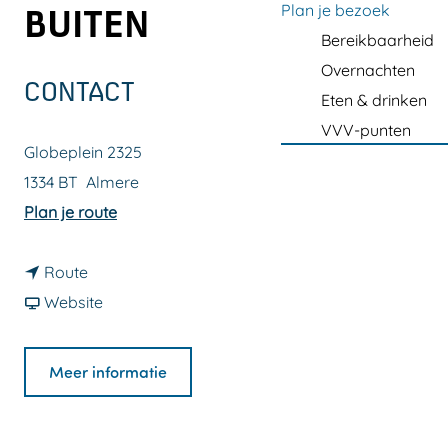
a
Plan je bezoek
BUITEN
g
Bereikbaarheid
e
Overnachten
CONTACT
Eten & drinken
VVV-punten
Globeplein 2325
1334 BT
Almere
n
Plan je route
a
n
a
Route
a
v
r
Website
a
a
I
r
n
n
Meer informatie
I
I
t
n
n
e