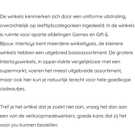
t
t
r
e
e
t
De winkels kenmerken zich door een uniforme uitstraling,
r
r
o
overzichtelijk op leeftijdscategorieen ingedeeld. In de winkels
t
t
y
is ruimte voor aparte afdelingen Games en Gift &
o
o
s
Bijoux. Intertoys kent meerdere winkeltypes, de kleinere
y
y
A
winkels hebben een uitgebreid basisassortiment. De grotere
s
s
l
Intertoyswinkels, in oppervlakte vergelijkbaar met een
A
A
m
supermarkt, voeren het meest uitgebreide assortiment,
l
l
e
maar ook hier kun je natuurlijk terecht voor hele goedkope
m
m
r
cadeautjes.
e
e
e
r
r
B
Tref je het artikel dat je zoekt niet aan, vraag het dan aan
e
e
u
een van de verkoopmedewerkers, goede kans dat zij het
B
B
i
voor jou kunnen bestellen.
u
u
t