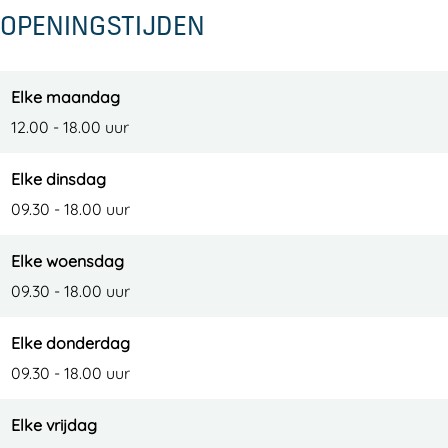
i
i
e
OPENINGSTIJDEN
t
t
n
e
e
n
n
Elke maandag
12.00 - 18.00 uur
Elke dinsdag
09.30 - 18.00 uur
Elke woensdag
09.30 - 18.00 uur
Elke donderdag
09.30 - 18.00 uur
Elke vrijdag