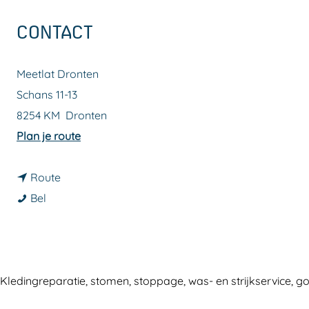
a
CONTACT
g
e
Meetlat Dronten
Schans 11-13
8254 KM
Dronten
n
Plan je route
a
n
a
Route
M
a
r
Bel
e
a
M
e
r
e
t
M
e
l
e
t
Kledingreparatie, stomen, stoppage, was- en strijkservice, g
a
e
l