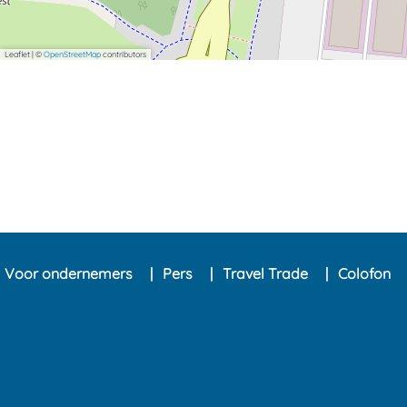
Leaflet
|
©
OpenStreetMap
contributors
Voor ondernemers
Pers
Travel Trade
Colofon