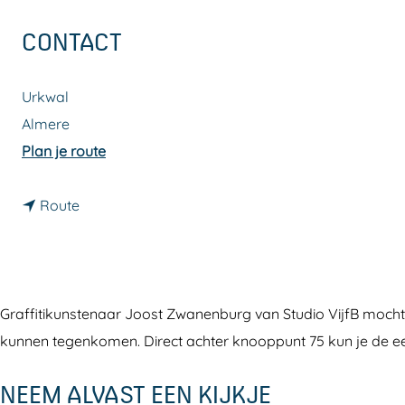
a
CONTACT
g
e
Urkwal
Almere
n
Plan je route
a
n
a
Route
a
r
a
B
r
o
B
u
Graffitikunstenaar Joost Zwanenburg van Studio VijfB mocht z
o
l
kunnen tegenkomen. Direct achter knooppunt 75 kun je de eers
u
e
NEEM ALVAST EEN KIJKJE
l
v