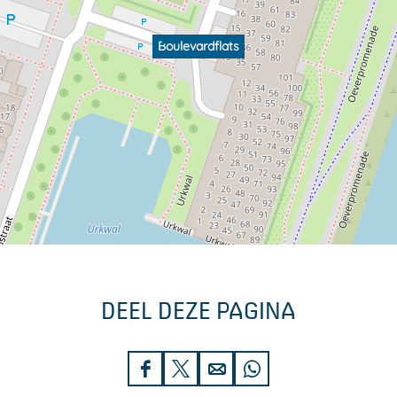
Boulevardflats
DEEL DEZE PAGINA
D
D
D
D