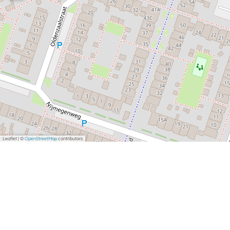
Leaflet
|
©
OpenStreetMap
contributors