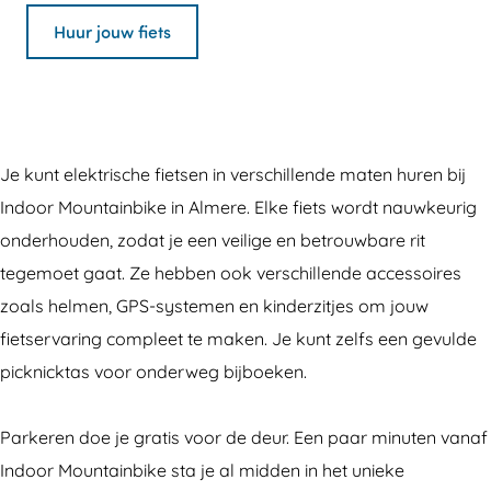
F
r
n
e
Huur jouw fiets
i
F
F
t
e
i
i
s
t
e
e
v
s
t
t
e
Je kunt elektrische fietsen in verschillende maten huren bij
v
s
s
r
Indoor Mountainbike in Almere. Elke fiets wordt nauwkeurig
e
v
v
h
onderhouden, zodat je een veilige en betrouwbare rit
r
e
e
u
tegemoet gaat. Ze hebben ook verschillende accessoires
h
r
r
u
zoals helmen, GPS-systemen en kinderzitjes om jouw
u
h
h
r
fietservaring compleet te maken. Je kunt zelfs een gevulde
u
u
u
I
picknicktas voor onderweg bijboeken.
r
u
u
n
I
r
r
d
Parkeren doe je gratis voor de deur. Een paar minuten vanaf
n
I
I
o
Indoor Mountainbike sta je al midden in het unieke
d
n
n
o