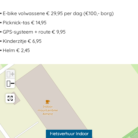
e
e
• E-bike volwassene € 29,95 per dag (€100,- borg)
• Picknick-tas € 14,95
• GPS-systeem + route € 9,95
• Kinderzitje € 6,95
• Helm € 2,45
+
−
Fietsverhuur Indoor