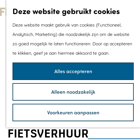
Met kids
Deze website gebruikt cookies
Shoppen
G
Mix & Match jou
Deze website maakt gebruik van cookies (Functioneel,
a
dagje uit
Analytisch, Marketing) die noodzakelijk zijn om de website
n
zo goed mogelijk te laten functioneren. Door op accepteren
a
Agenda
te klikken, geef je aan hiermee akkoord te gaan.
a
De mooiste routes
r
Wandelroutes
Alles accepteren
d
Fietsroutes
e
Wielrenroutes
Alleen noodzakelijk
h
Mountainbikerou
o
Vaarroutes
Voorkeuren aanpassen
m
TOP's
e
Fietspauzepunte
FIETSVERHUUR
p