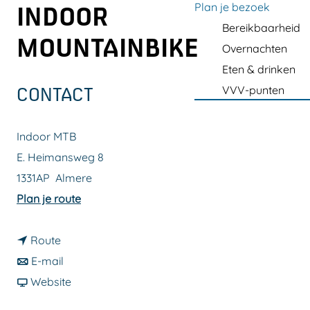
a
Plan je bezoek
INDOOR
g
Bereikbaarheid
MOUNTAINBIKE
e
Overnachten
Eten & drinken
VVV-punten
CONTACT
Indoor MTB
E. Heimansweg 8
1331AP
Almere
n
Plan je route
a
n
a
Route
a
n
r
E-mail
a
a
v
F
Website
r
a
a
i