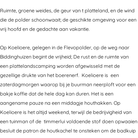
c
n
i
M
c
a
i
n
i
a
Ruimte, groene weides, de geur van t platteland, en de wind
m
c
i
n
m
die de polder schoonwaait; de geschikte omgeving voor een
p
a
c
i
p
vrij hoofd en de gedachte aan vakantie.
i
m
a
c
i
n
p
m
a
n
Op Koelioere, gelegen in de Flevopolder, op de weg naar
g
i
p
m
g
Biddinghuizen begint de vrijheid; De rust en de ruimte van
K
n
i
p
K
een plattelandscamping worden afgewisseld met de
o
g
n
i
o
gezellige drukte van het boerenerf. Koelioere is een
e
K
g
n
e
zaterdagmorgen waarop bij je buurman neerploft voor een
l
o
K
g
l
bakje koffie dat de hele dag kan duren. Het is een
i
e
o
K
i
aangename pauze na een middagje houthakken. Op
o
l
e
o
o
Koelioere is het altijd weekend, terwijl de bedrijvigheid van
e
i
l
e
e
een tuinman of de timmerlui voldoende stof doen opwaaien
r
o
i
l
r
besluit de patron de houtkachel te onsteken om de badkuip