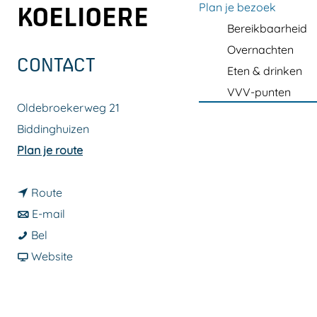
a
Plan je bezoek
KOELIOERE
g
Bereikbaarheid
e
Overnachten
CONTACT
Eten & drinken
VVV-punten
Oldebroekerweg 21
Biddinghuizen
n
Plan je route
a
n
a
Route
a
n
r
E-mail
M
a
a
M
Bel
i
r
a
v
i
Website
n
M
r
a
n
i
i
M
n
i