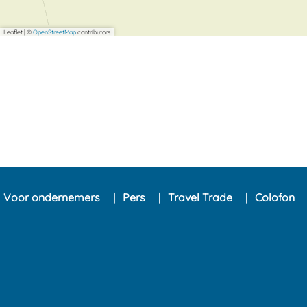
Leaflet
|
©
OpenStreetMap
contributors
Voor ondernemers
Pers
Travel Trade
Colofon