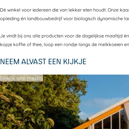
e
i
f
o
H
i
Dé winkel voor iedereen die van lekker eten houdt. Onze kaas
b
n
w
f
o
n
opleiding én landbouwbedrijf voor biologisch dynamische l
o
k
i
w
f
k
o
e
n
i
w
e
Je vindt bij ons alle producten voor de dagelijkse maaltijd é
k
l
k
n
i
l
kopje koffie of thee, loop een rondje langs de melkkoeien en
D
e
k
n
e
l
e
k
NEEM ALVAST EEN KIJKJE
H
l
e
o
l
Bekijk alle media
f
w
i
n
k
e