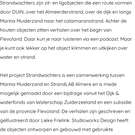
Strandwachters zijn zit- en ligobjecten die een route vormen
n
n
w
door DUIN, over het Almeerderstrand, over de dijk en langs
d
d
a
Marina Muiderzand naar het catamaranstrand. Achter de
w
w
c
houten objecten zitten verhalen over het begin van
a
a
h
Flevoland. Daar kun je naar luisteren via een podcast. Maar
c
c
t
je kunt ook lekker op het object klimmen en uitkijken over
h
h
e
water en strand.
t
t
r
e
e
s
Het project Strandwachters is een samenwerking tussen
r
r
Marina Muiderzand en StrandLAB Almere en is mede
s
s
mogelijk gemaakt door een bijdrage vanuit het Dijk &
waterfonds van Waterschap Zuiderzeeland en een subsidie
van de provincie Flevoland. De verhalen zijn geschreven en
geïllustreerd door Lieke Frielink. Studioworks Design heeft
de objecten ontworpen en gebouwd met gebruikte