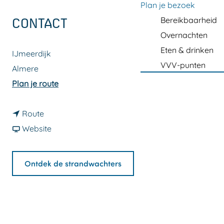
a
Plan je bezoek
g
Bereikbaarheid
CONTACT
e
Overnachten
Eten & drinken
IJmeerdijk
VVV-punten
Almere
n
Plan je route
a
n
a
Route
a
v
r
Website
a
a
S
r
n
t
Ontdek de strandwachters
S
S
r
t
t
a
r
r
n
a
a
d