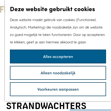
Met kids
Deze website gebruikt cookies
Shoppen
G
Mix & Match jou
Deze website maakt gebruik van cookies (Functioneel,
a
dagje uit
Analytisch, Marketing) die noodzakelijk zijn om de website
n
zo goed mogelijk te laten functioneren. Door op accepteren
a
Agenda
te klikken, geef je aan hiermee akkoord te gaan.
a
De mooiste routes
r
Wandelroutes
Alles accepteren
d
Fietsroutes
e
Wielrenroutes
Alleen noodzakelijk
h
Mountainbikerou
o
Vaarroutes
Voorkeuren aanpassen
m
TOP's
e
Fietspauzepunte
STRANDWACHTERS
p