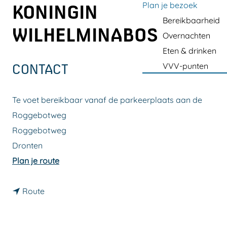
a
Plan je bezoek
KONINGIN
g
Bereikbaarheid
WILHELMINABOS
e
Overnachten
Eten & drinken
VVV-punten
CONTACT
Te voet bereikbaar vanaf de parkeerplaats aan de
Roggebotweg
Roggebotweg
Dronten
n
Plan je route
a
n
a
Route
a
r
a
G