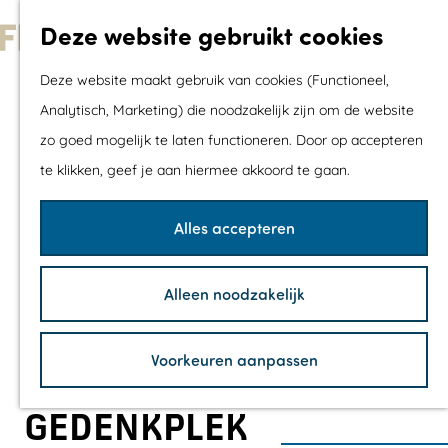
Met kids
Deze website gebruikt cookies
Shoppen
G
Mix & Match jou
Deze website maakt gebruik van cookies (Functioneel,
a
dagje uit
Analytisch, Marketing) die noodzakelijk zijn om de website
n
zo goed mogelijk te laten functioneren. Door op accepteren
a
Agenda
te klikken, geef je aan hiermee akkoord te gaan.
a
De mooiste routes
r
Wandelroutes
Alles accepteren
d
Fietsroutes
e
Wielrenroutes
Alleen noodzakelijk
h
Mountainbikerou
o
Vaarroutes
Voorkeuren aanpassen
m
TOP's
e
Fietspauzepunte
GEDENKPLEK
p