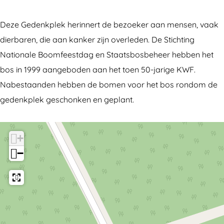
r
e
G
d
Deze Gedenkplek herinnert de bezoeker aan mensen, vaak
e
e
dierbaren, die aan kanker zijn overleden. De Stichting
d
n
Nationale Boomfeestdag en Staatsbosbeheer hebben het
e
k
bos in 1999 aangeboden aan het toen 50-jarige KWF.
n
p
Nabestaanden hebben de bomen voor het bos rondom de
k
l
gedenkplek geschonken en geplant.
p
e
l
k
+
e
K
−
k
o
K
n
o
i
n
n
i
g