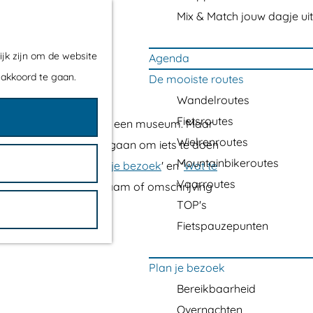
Mix & Match jouw dagje uit
ijk zijn om de website
Agenda
 akkoord te gaan.
De mooiste routes
Wandelroutes
Fietsroutes
 een horecagelegenheid of een museum. Maar
Wielrenroutes
n waar je naartoe kunt gaan om iets te doen
Mountainbikeroutes
r de menu-items '
Plan je bezoek
' en '
Wat te
Vaarroutes
m) gebruiken en de naam of omschrijving
TOP's
Fietspauzepunten
Plan je bezoek
Bereikbaarheid
Overnachten