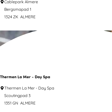
a
C
Cablepark Almere
S
d
a
Bergsmapad 1
E
b
1324 ZK
ALMERE
C
l
A
e
l
p
m
a
e
r
r
k
e
V
I
Thermen La Mer - Day Spa
E
T
Thermen La Mer - Day Spa
W
h
Scoutingpad 3
A
e
1351 GN
ALMERE
l
r