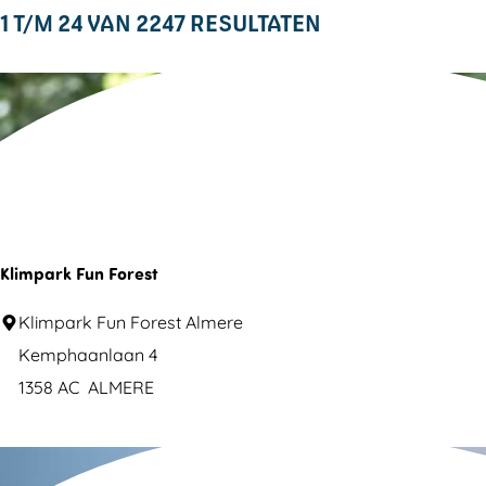
m
S
t
1 T/M 24 VAN 2247 RESULTATEN
t
e
o
e
p
z
r
e
a
o
t
r
g
e
e
o
e
e
p
k
r
:
o
j
Klimpark Fun Forest
p
e
:
K
Klimpark Fun Forest Almere
l
Kemphaanlaan 4
i
1358 AC
ALMERE
m
p
a