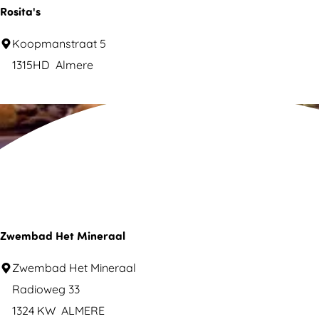
T
Rosita's
a
R
Koopmanstraat 5
n
o
1315HD
Almere
t
s
e
i
T
t
r
a
u
'
u
s
s
Zwembad Het Mineraal
Z
Zwembad Het Mineraal
w
Radioweg 33
e
1324 KW
ALMERE