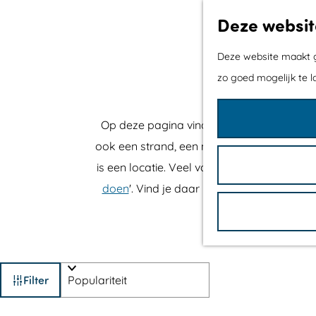
r
V
a
Deze websit
e
V
c
c
V
Deze website maakt ge
h
a
-
zo goed mogelijk te l
t
p
e
G
u
Op deze pagina vind je allerlei locaties 
n
a
n
ook een strand, een natuurgebied of een sp
n
t
is een locatie. Veel van deze locaties he
a
e
doen
'. Vind je daar niet wat je zoekt, da
a
n
r
d
e
W
S
h
Filter
o
o
a
r