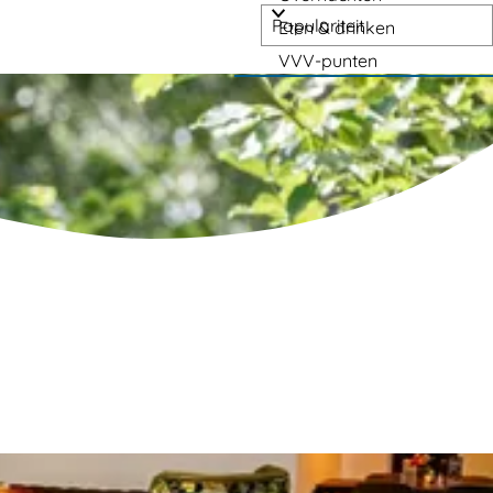
Eten & drinken
VVV-punten