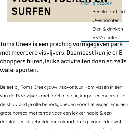
a
Plan je bezoek
SURFEN
g
Bereikbaarheid
e
Overnachten
Eten & drinken
VVV-punten
Toms Creek is een prachtig vormgegeven park
met meerdere visvijvers. Daarnaast kun je er E-
choppers huren, leuke activiteiten doen en zelfs
watersporten.
Beleef bij Toms Creek jouw visavontuur. Kom vissen in één
van de 15 visvijvers met forel of steur, karper en meerval. In
de shop vind je alle benodigdheden voor het vissen. Er is een
grote horeca met terras voor een lekker hapje & een
drankje. De uitgebreide menukaart brengt voor ieder wat