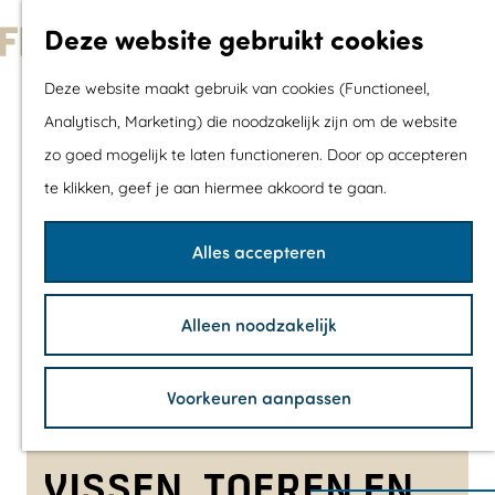
Met kids
Deze website gebruikt cookies
Shoppen
G
Mix & Match jou
Deze website maakt gebruik van cookies (Functioneel,
a
dagje uit
Analytisch, Marketing) die noodzakelijk zijn om de website
n
zo goed mogelijk te laten functioneren. Door op accepteren
a
Agenda
te klikken, geef je aan hiermee akkoord te gaan.
a
De mooiste routes
r
Wandelroutes
Alles accepteren
d
Fietsroutes
e
Wielrenroutes
Alleen noodzakelijk
h
Mountainbikerou
o
Vaarroutes
Voorkeuren aanpassen
m
TOP's
e
Fietspauzepunte
p
VISSEN, TOEREN EN