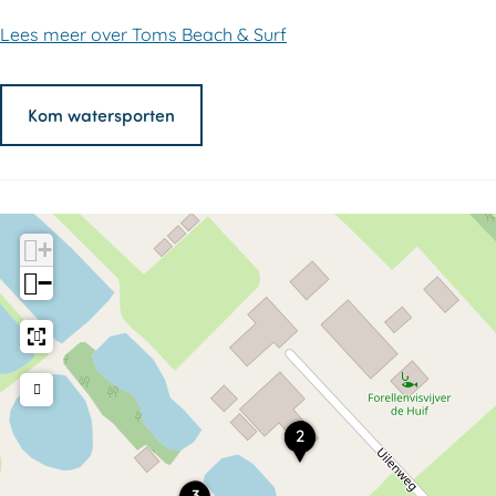
Lees meer over Toms Beach & Surf
Kom watersporten
+
−
T
T
2
1
o
o
m
m
T
s
s