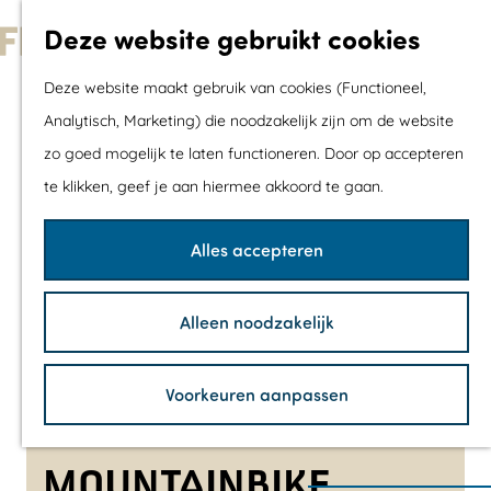
Met kids
Deze website gebruikt cookies
Shoppen
G
Mix & Match jou
Deze website maakt gebruik van cookies (Functioneel,
a
dagje uit
Analytisch, Marketing) die noodzakelijk zijn om de website
n
zo goed mogelijk te laten functioneren. Door op accepteren
a
Agenda
te klikken, geef je aan hiermee akkoord te gaan.
a
De mooiste routes
r
Wandelroutes
Alles accepteren
d
Fietsroutes
e
Wielrenroutes
Alleen noodzakelijk
h
Mountainbikerou
o
Vaarroutes
Voorkeuren aanpassen
m
TOP's
e
Fietspauzepunte
p
MOUNTAINBIKE