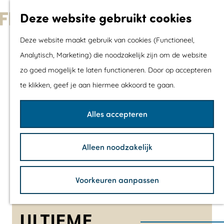
Met kids
Deze website gebruikt cookies
Shoppen
G
Mix & Match jou
Deze website maakt gebruik van cookies (Functioneel,
a
dagje uit
Analytisch, Marketing) die noodzakelijk zijn om de website
n
zo goed mogelijk te laten functioneren. Door op accepteren
a
Agenda
te klikken, geef je aan hiermee akkoord te gaan.
a
De mooiste routes
r
Wandelroutes
Alles accepteren
d
Fietsroutes
e
Wielrenroutes
Alleen noodzakelijk
h
Mountainbikerou
o
Vaarroutes
Voorkeuren aanpassen
m
TOP's
e
Fietspauzepunte
p
ULTIEME