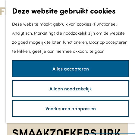
Met kids
Deze website gebruikt cookies
Shoppen
G
Mix & Match jou
Deze website maakt gebruik van cookies (Functioneel,
a
dagje uit
Analytisch, Marketing) die noodzakelijk zijn om de website
n
zo goed mogelijk te laten functioneren. Door op accepteren
a
Agenda
te klikken, geef je aan hiermee akkoord te gaan.
a
De mooiste routes
r
Wandelroutes
Alles accepteren
d
Fietsroutes
e
Wielrenroutes
Alleen noodzakelijk
h
Mountainbikerou
o
Vaarroutes
Voorkeuren aanpassen
m
TOP's
e
Fietspauzepunte
p
SMAAKZOEKERS URK