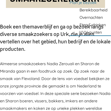
a
Plan je bezoek
g
Bereikbaarheid
e
Overnachten
Eten & drinken
Boek een themaverblijf en ga op bezoek langs
VVV-punten
diverse smaakzoekers op Urk, die je alles
vertellen over het gebied, hun bedrijf en de lokale
producten.
Almeerse smaakzoekers Nadia Zerouali en Sharon de
Miranda gaan in een foodtruck op zoek. Op zoek naar de
smaak van Flevoland. Door de lens van voedsel bekijken ze
onze jongste provincie die gemaakt is om Nederland te
voorzien van voedsel. In deze speciale serie bezoeken Nadia
en Sharon boeren, vissers, bakkers, imkers en andere
smaakmakers en koken ze op unieke plekken wereldse